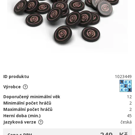
ID produktu
1023449
Výrobce
Doporučený minimální věk
12
Minimální počet hráčů
2
Maximální počet hráčů
2
Herní doba (min.)
45
Jazyková verze
česká
249,- Kč
Cena s DPH