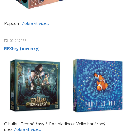
Popcorn
Zobrazit více...
02.04.2026
REXhry (novinky)
Cthulhu: Temné časy * Pod hladinou: Velký bariérový
útes
Zobrazit více...