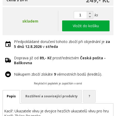
ks
skladem
Vložit do košíku
Předpokládané doručení tohoto zboží při objednání je
za
5 dnů
12.8.2026
v
středa
Doprava již od
89,- Kč
prostřednictvím
Česká pošta -
Balíkovna
Nákupem zboží získáte
9
věrnostních bodů (kreditů).
Recyklační poplatek je započítán v ceně
Popis
Rozšíření a související produkty
?
Kacíř: Ukazatele vlivu je dvojice hezčích ukazatelů vlivu pro hru
Kacíř: Zkáza Roanoke.