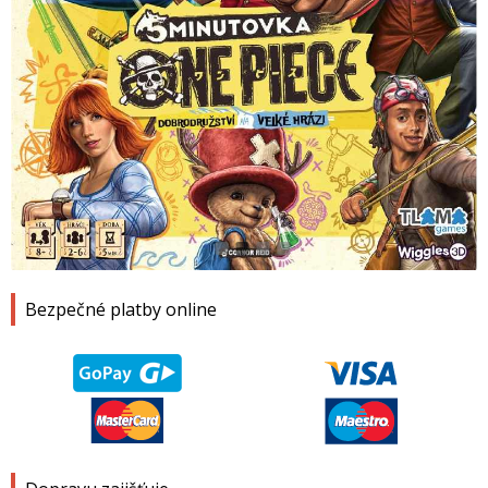
1
2
3
4
Bezpečné platby online