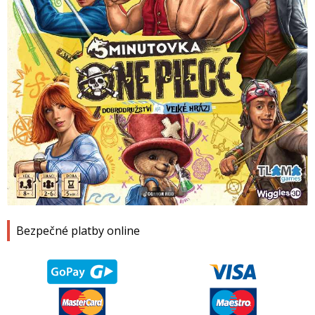
1
2
3
4
Bezpečné platby online