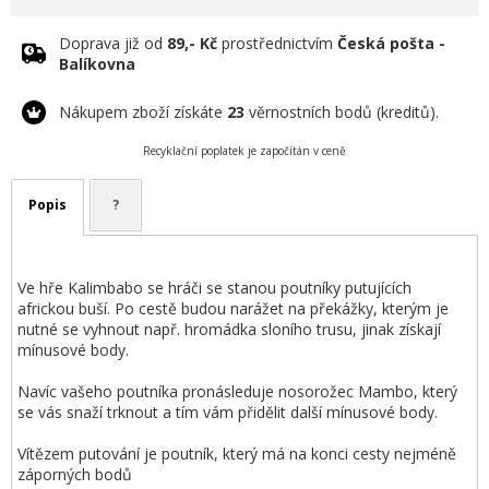
Doprava již od
89,- Kč
prostřednictvím
Česká pošta -
Balíkovna
Nákupem zboží získáte
23
věrnostních bodů (kreditů).
Recyklační poplatek je započítán v ceně
Popis
?
Ve hře Kalimbabo se hráči se stanou poutníky putujících
africkou buší. Po cestě budou narážet na překážky, kterým je
nutné se vyhnout např. hromádka sloního trusu, jinak získají
mínusové body.
Navíc vašeho poutníka pronásleduje nosorožec Mambo, který
se vás snaží trknout a tím vám přidělit další mínusové body.
Vítězem putování je poutník, který má na konci cesty nejméně
záporných bodů