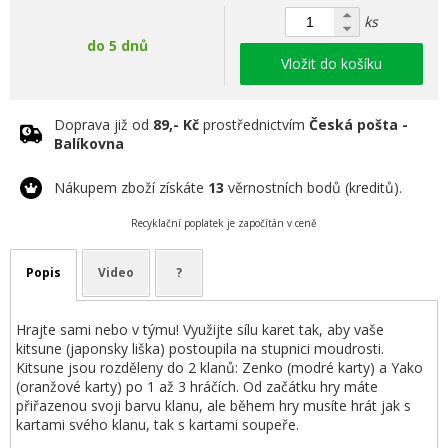
ks
do 5 dnů
Vložit do košíku
Doprava již od
89,- Kč
prostřednictvím
Česká pošta -
Balíkovna
Nákupem zboží získáte
13
věrnostních bodů (kreditů).
Recyklační poplatek je započítán v ceně
Popis
Video
?
Hrajte sami nebo v týmu! Využijte sílu karet tak, aby vaše
kitsune (japonsky liška) postoupila na stupnici moudrosti.
Kitsune jsou rozděleny do 2 klanů: Zenko (modré karty) a Yako
(oranžové karty) po 1 až 3 hráčích. Od začátku hry máte
přiřazenou svoji barvu klanu, ale během hry musíte hrát jak s
kartami svého klanu, tak s kartami soupeře.