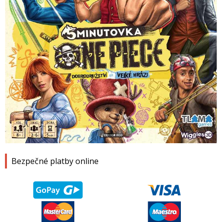
1
2
3
4
Bezpečné platby online