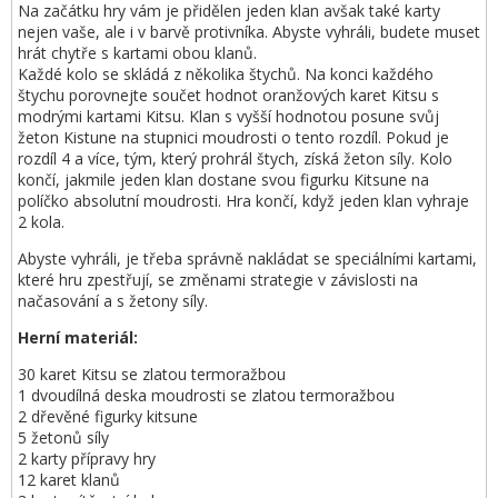
Na začátku hry vám je přidělen jeden klan avšak také karty
nejen vaše, ale i v barvě protivníka. Abyste vyhráli, budete muset
hrát chytře s kartami obou klanů.
Každé kolo se skládá z několika štychů. Na konci každého
štychu porovnejte součet hodnot oranžových karet Kitsu s
modrými kartami Kitsu. Klan s vyšší hodnotou posune svůj
žeton Kistune na stupnici moudrosti o tento rozdíl. Pokud je
rozdíl 4 a více, tým, který prohrál štych, získá žeton síly. Kolo
končí, jakmile jeden klan dostane svou figurku Kitsune na
políčko absolutní moudrosti. Hra končí, když jeden klan vyhraje
2 kola.
Abyste vyhráli, je třeba správně nakládat se speciálními kartami,
které hru zpestřují, se změnami strategie v závislosti na
načasování a s žetony síly.
Herní materiál:
30 karet Kitsu se zlatou termoražbou
1 dvoudílná deska moudrosti se zlatou termoražbou
2 dřevěné figurky kitsune
5 žetonů síly
2 karty přípravy hry
12 karet klanů