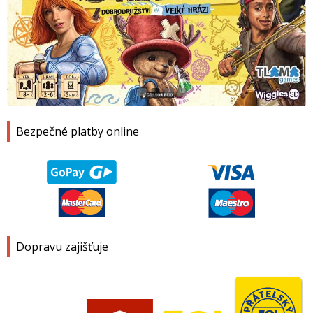
1
2
3
4
Bezpečné platby online
Dopravu zajišťuje