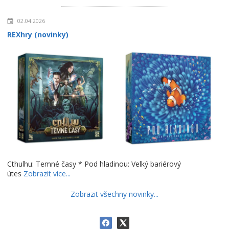
02.04.2026
REXhry (novinky)
Cthulhu: Temné časy * Pod hladinou: Velký bariérový
útes
Zobrazit více...
Zobrazit všechny novinky...