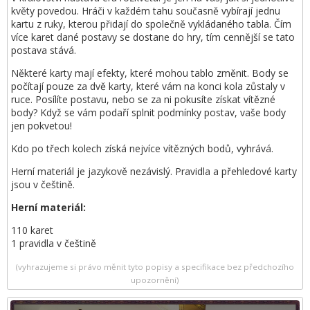
květy povedou. Hráči v každém tahu současně vybírají jednu
kartu z ruky, kterou přidají do společně vykládaného tabla. Čím
více karet dané postavy se dostane do hry, tím cennější se tato
postava stává.
Některé karty mají efekty, které mohou tablo změnit. Body se
počítají pouze za dvě karty, které vám na konci kola zůstaly v
ruce. Posílíte postavu, nebo se za ni pokusíte získat vítězné
body? Když se vám podaří splnit podmínky postav, vaše body
jen pokvetou!
Kdo po třech kolech získá nejvíce vítězných bodů, vyhrává.
Herní materiál je jazykově nezávislý. Pravidla a přehledové karty
jsou v češtině.
Herní materiál:
110 karet
1 pravidla v češtině
(vyhrazujeme si právo měnit tyto popisy a specifikace bez předchozího
upozornění)