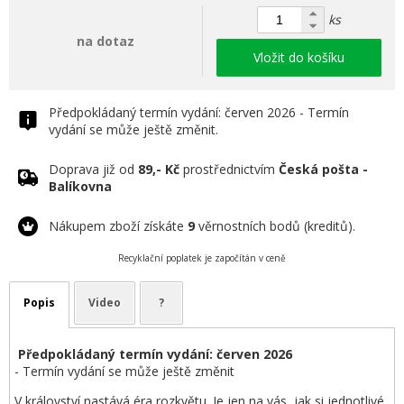
ks
na dotaz
Vložit do košíku
Předpokládaný termín vydání: červen 2026 - Termín
vydání se může ještě změnit.
Doprava již od
89,- Kč
prostřednictvím
Česká pošta -
Balíkovna
Nákupem zboží získáte
9
věrnostních bodů (kreditů).
Recyklační poplatek je započítán v ceně
Popis
Video
?
Předpokládaný termín vydání: červen 2026
- Termín vydání se může ještě změnit
V království nastává éra rozkvětu. Je jen na vás, jak si jednotlivé