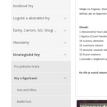
Kostkové hry
Vítejte ve Frigostu. D
dočkat, jak se bojovníc
Logické a abstraktní hry
Obsah:
Šachy, Carrom, GO, Shogi ...
1 oboustranný hrací plá
1 figurka (Count Harebo
18 scenery elements
Hlavolamy
15 summons tokens
72 demonic rewards to
Strategické hry
33 frozen markers
1 pravidla v anglickém 
Pro jednoho hráče
Ke hře je nutné vlast
Hry s figurkami
Axis and Allies
BattleTech