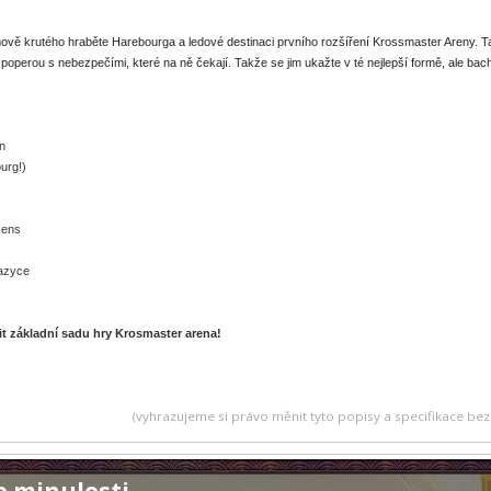
omově krutého hraběte Harebourga a ledové destinaci prvního rozšíření Krossmaster Areny
i poperou s nebezpečími, které na ně čekají. Takže se jim ukažte v té nejlepší formě, ale ba
n
urg!)
kens
jazyce
nit základní sadu hry Krosmaster arena!
(vyhrazujeme si právo měnit tyto popisy a specifikace b