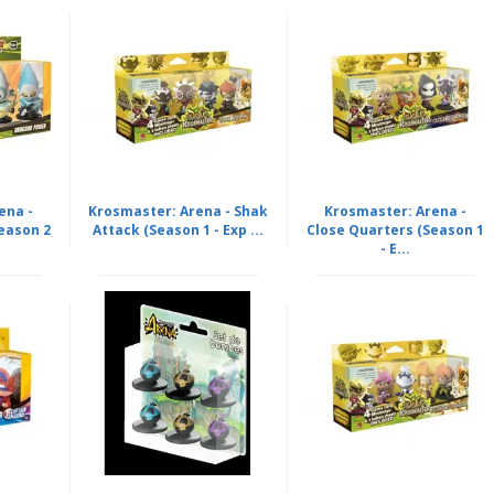
ena -
Krosmaster: Arena - Shak
Krosmaster: Arena -
eason 2
Attack (Season 1 - Exp ...
Close Quarters (Season 1
- E...