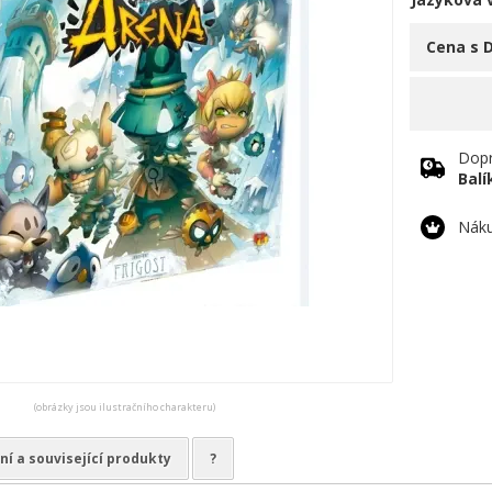
Cena s 
Dopr
Bal
Náku
(obrázky jsou ilustračního charakteru)
ní a související produkty
?