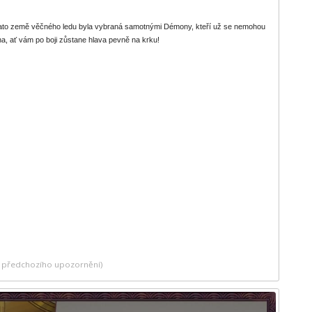
. Tato země věčného ledu byla vybraná samotnými Démony, kteří už se nemohou
cha, ať vám po boji zůstane hlava pevně na krku!
ez předchozího upozornění)