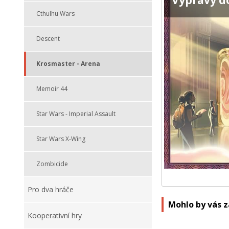
Výpravy d
Cthulhu Wars
Descent
Krosmaster - Arena
Memoir 44
Star Wars - Imperial Assault
Star Wars X-Wing
Zombicide
Pro dva hráče
Mohlo by vás 
Kooperativní hry