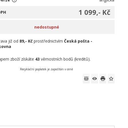
1 099,- Kč
DPH
nedostupné
ava již od
89,- Kč
prostřednictvím
Česká pošta -
íkovna
pem zboží získáte
43
věrnostních bodů (kreditů).
Recyklační poplatek je započítán v ceně