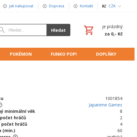
Jak nakupovat
Doprava
Kontakt
CZK
je prázdný
Hledat
za 0,- Kč
POKÉMON
FUNKO POP!
DOPLŇKY
tu
1001854
Japanime Games
ý minimální věk
8
 počet hráčů
2
 počet hráčů
4
 (min.)
60
verze
anglická