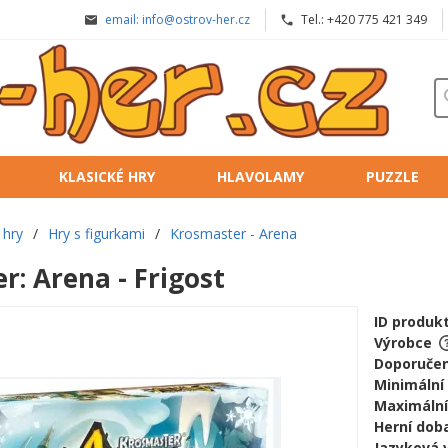
email: info@ostrov-her.cz
Tel.: +420 775 421 349
KLASICKÉ HRY
HLAVOLAMY
PUZZLE
 hry
/
Hry s figurkami
/
Krosmaster - Arena
: Arena - Frigost
ID produk
Výrobce
Doporučen
Minimální
Maximální
Herní doba
Jazyková 