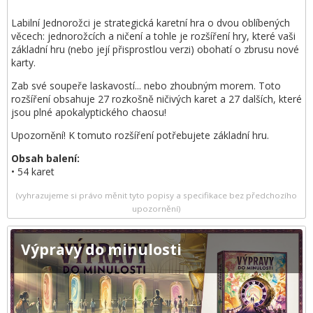
Labilní Jednorožci je strategická karetní hra o dvou oblíbených
věcech: jednorožcích a ničení a tohle je rozšíření hry, které vaši
základní hru (nebo její přisprostlou verzi) obohatí o zbrusu nové
karty.
Zab své soupeře laskavostí... nebo zhoubným morem. Toto
rozšíření obsahuje 27 rozkošně ničivých karet a 27 dalších, které
jsou plné apokalyptického chaosu!
Upozornění! K tomuto rozšíření potřebujete základní hru.
Obsah balení:
• 54 karet
(vyhrazujeme si právo měnit tyto popisy a specifikace bez předchozího
upozornění)
Výpravy do minulosti