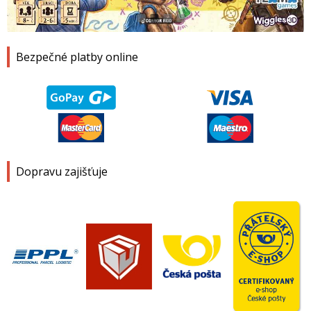
1
2
3
4
Bezpečné platby online
Dopravu zajišťuje