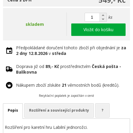
ks
skladem
Vložit do košíku
Předpokládané doručení tohoto zboží při objednání je
za
2 dny
12.8.2026
v
středa
Doprava již od
89,- Kč
prostřednictvím
Česká pošta -
Balíkovna
Nákupem zboží získáte
21
věrnostních bodů (kreditů).
Recyklační poplatek je započítán v ceně
Popis
Rozšíření a související produkty
?
Rozšíření pro karetní hru Labilní jednorožci.