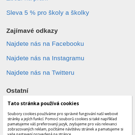
Sleva 5 % pro školy a školky
Zajímavé odkazy
Najdete nás na Facebooku
Najdete nás na Instagramu
Najdete nás na Twitteru
Ostatní
Sledování zásilek
Tato stránka používá cookies
Soubory cookies používáme pro správné fungování naší webové
Dárkové poukazy
stránky a jejích funkcí. Pomocí souborů cookies si také například
pamatujeme váš preferovaný jazyk, zvyšujeme pro vás relevanci
zobrazovaných reklam, počítáme návštěvu stránek a pamatujeme si
Obchodní podmínky - archiv
vaše nastavení provedená na stránce.