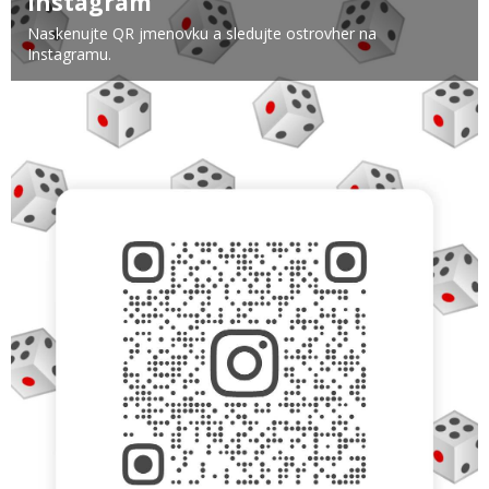
Instagram
Naskenujte QR jmenovku a sledujte ostrovher na
Instagramu.