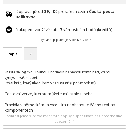
Doprava již od
89,- Kč
prostřednictvím
Česká pošta -
Balíkovna
Nákupem zboží získáte
7
věrnostních bodů (kreditů).
Recyklační poplatek je započítán v ceně
Popis
?
Snažte se logickou úvahou uhodnout barevnou kombinaci, kterou
vymyslel váš soupeř.
Vítězí hráč, který uhodl kombinaci na nižší počet pokusů.
Cestovní verze, kterou můžete mít stále u sebe.
Pravidla v německém jazyce. Hra neobsahuje žádný text na
komponentech.
(vyhrazujeme si právo měnit tyto popisy a specifikace bez předchozího
upozornění)