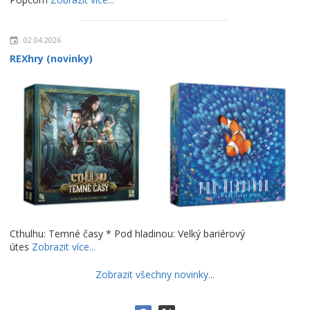
02.04.2026
REXhry (novinky)
Cthulhu: Temné časy * Pod hladinou: Velký bariérový
útes
Zobrazit více...
Zobrazit všechny novinky...