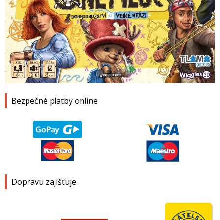
1
2
3
4
Bezpečné platby online
Dopravu zajišťuje