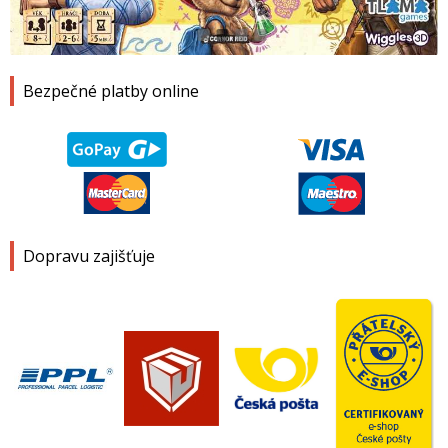
1
2
3
4
Bezpečné platby online
Dopravu zajišťuje