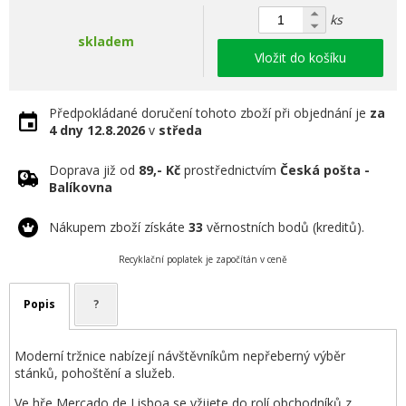
ks
skladem
Vložit do košíku
Předpokládané doručení tohoto zboží při objednání je
za
4 dny
12.8.2026
v
středa
Doprava již od
89,- Kč
prostřednictvím
Česká pošta -
Balíkovna
Nákupem zboží získáte
33
věrnostních bodů (kreditů).
Recyklační poplatek je započítán v ceně
Popis
?
Moderní tržnice nabízejí návštěvníkům nepřeberný výběr
stánků, pohoštění a služeb.
Ve hře Mercado de Lisboa se vžijete do rolí obchodníků z