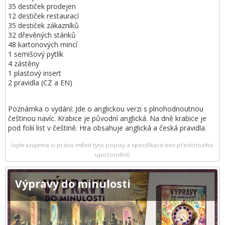
35 destiček prodejen
12 destiček restaurací
35 destiček zákazníků
32 dřevěných stánků
48 kartonových mincí
1 semišový pytlík
4 zástěny
1 plastový insert
2 pravidla (CZ a EN)
Poznámka o vydání: Jde o anglickou verzi s plnohodnoutnou
češtinou navíc. Krabice je původní anglická. Na dně krabice je
pod folií list v češtině. Hra obsahuje anglická a česká pravidla.
(vyhrazujeme si právo měnit tyto popisy a specifikace bez předchozího
upozornění)
Výpravy do minulosti