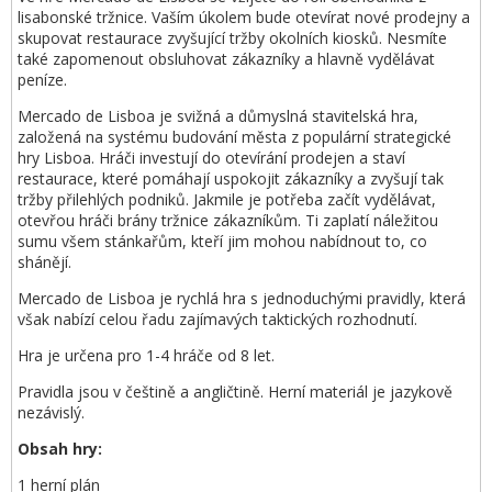
lisabonské tržnice. Vaším úkolem bude otevírat nové prodejny a
skupovat restaurace zvyšující tržby okolních kiosků. Nesmíte
také zapomenout obsluhovat zákazníky a hlavně vydělávat
peníze.
Mercado de Lisboa je svižná a důmyslná stavitelská hra,
založená na systému budování města z populární strategické
hry Lisboa. Hráči investují do otevírání prodejen a staví
restaurace, které pomáhají uspokojit zákazníky a zvyšují tak
tržby přilehlých podniků. Jakmile je potřeba začít vydělávat,
otevřou hráči brány tržnice zákazníkům. Ti zaplatí náležitou
sumu všem stánkařům, kteří jim mohou nabídnout to, co
shánějí.
Mercado de Lisboa je rychlá hra s jednoduchými pravidly, která
však nabízí celou řadu zajímavých taktických rozhodnutí.
Hra je určena pro 1-4 hráče od 8 let.
Pravidla jsou v češtině a angličtině. Herní materiál je jazykově
nezávislý.
Obsah hry:
1 herní plán