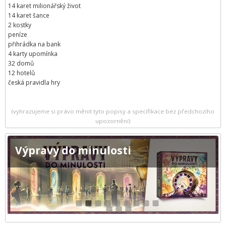
14 karet milionářský život
14 karet šance
2 kostky
peníze
přihrádka na bank
4 karty upomínka
32 domů
12 hotelů
česká pravidla hry
(vyhrazujeme si právo měnit tyto popisy a specifikace bez předchozího
upozornění)
Výpravy do minulosti
1
2
3
4
5
6
7
8
9
10
11
12