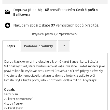
Doprava již od
89,- Kč
prostřednictvím
Česká pošta -
Balíkovna
Nákupem zboží získáte
37
věrnostních bodů (kreditů).
Recyklační poplatek je započítán v ceně
Popis
Podobné produkty
?
Oproti klasické verzi hra obsahuje kromě karet Šance i karty Štěstí a
Milionářský život, které budou určovat vaše investice. Taktéž můžete jako
praví milionáři zvyšovat svou životní úroveň a s ní i své příjmy a závazky.
Investujte do nemovitostí, nakupujte domy a hotely, zlepšujte svůj
živostní styl a buďte první, kdo v hotovosti vydělá milion. A vyhrajte!
Obsah:
herní plán
22 karet nemovitostí
4 sady figurek
22 karet štěstí