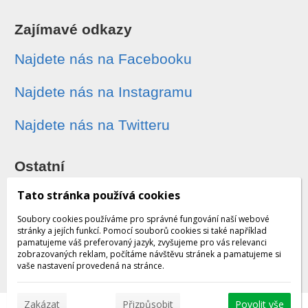
Zajímavé odkazy
Najdete nás na Facebooku
Najdete nás na Instagramu
Najdete nás na Twitteru
Ostatní
Sledování zásilek
Tato stránka používá cookies
Soubory cookies používáme pro správné fungování naší webové
Dárkové poukazy
stránky a jejích funkcí. Pomocí souborů cookies si také například
pamatujeme váš preferovaný jazyk, zvyšujeme pro vás relevanci
zobrazovaných reklam, počítáme návštěvu stránek a pamatujeme si
Obchodní podmínky - archiv
vaše nastavení provedená na stránce.
Zakázat
Přizpůsobit
Povolit vše