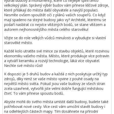
vybrali budovy a monumenty, které co nejlépe splní tento
velkolepý plán. Správný výběr budov vám přinese klíčové zdroje,
které přilákají do města další obyvatele a navýší populaci.
Nesmíte ovšem spouštět oči z plánů vašich soupeřů. Co když
mají spadeno na stejné budovy jako vy? Architekt, kterému se
podaří nasbírat co nejvíce vítězných bodů, se stane vítězem a
autorem nejhonosnějšího města celého starověku!
Vžijte se do role velkých vůdců minulosti a vybudujte si vlastní
starověké město.
Každé kolo utratíte své mince za stavbu objektů, které rozvinou
ekonomiku vašeho města. Město, které produkuje více potravin
a vytváří keramiku a rozvíjí technologie, láká více obyvatel.
Nechte své město růst!
K dispozici je 5 druhů budov a každá z nich poskytuje určitý typ
zdrojů, díky nimž se vaše město vyvine z pouhé osady na
největší město světa. Pokud jsou vaše budovy ze všech stran
zcela uzavřené, vytvořili jste velmi dobře fungující městskou
čtvrť. To vám přinese spoustu bodů.
Abyste mohli do svého města umístit další budovy, budete také
potřebovat nové cesty. Více cest vám umožní stavět budovy i
na odlehlejších částech mapy. Tím dosáhnete na přírodní