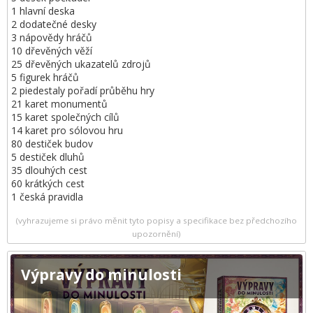
1 hlavní deska
2 dodatečné desky
3 nápovědy hráčů
10 dřevěných věží
25 dřevěných ukazatelů zdrojů
5 figurek hráčů
2 piedestaly pořadí průběhu hry
21 karet monumentů
15 karet společných cílů
14 karet pro sólovou hru
80 destiček budov
5 destiček dluhů
35 dlouhých cest
60 krátkých cest
1 česká pravidla
(vyhrazujeme si právo měnit tyto popisy a specifikace bez předchozího
upozornění)
Výpravy do minulosti