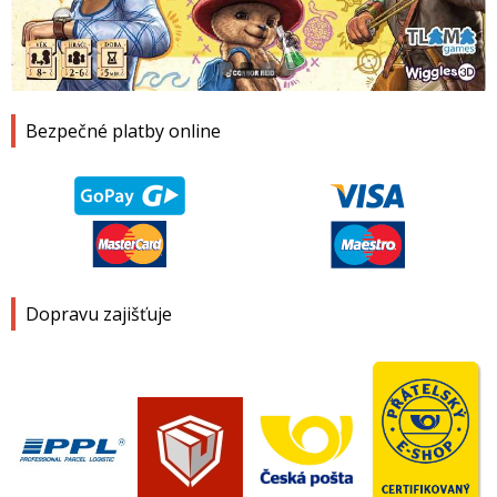
1
2
3
4
Bezpečné platby online
Dopravu zajišťuje