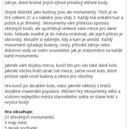
zdroje, které kromě jiných výhod přinášejí vítězné body.
Stejně důležité jako budovy jsou ale monumenty. Těch je ve
hře celkem 21 a v nabídce jsou vždy 3. Každý má unikátní tvar a
potisk a je dřevěný. Monumenty vám přinesou spoustu
vítězných bodů, ale spotřebují veškeré vaše mince pro dané
kolo. Nebude snadné je do města vměstnat, ale jejich přínos je
obrovský. Moudře si vybírejte, kdy a kam je umístit. Každý
monument vyžaduje budovy, cesty, přírodní zdroje nebo
dokonce vodu ve svém sousedství, jak je znázorněno na každé
kartě monumentu.
Jakmile vám dojdou mince, končí tím pro vás také dané kolo.
Jakmile všichni hráči utratí své mince, začne nové kolo, které
přinese opět nové budovy a silnice pro všechny.
Hra končí po desátém kole, nebo jakmile některý z hráčů
dosáhne maximální populace. Vítězem hry Monumenty věků a
vůdcem nejlepšího města starověkého světa se stane hráč s
nejvíce body!
Hra obsahuje:
21 dřevěných monumentů
5 map měst
5 desek počítadel