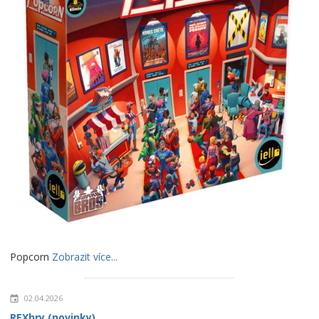
Popcorn
Zobrazit více...
02.04.2026
REXhry (novinky)