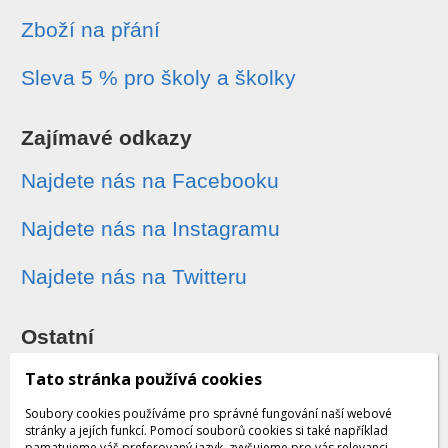
Zboží na přání
Sleva 5 % pro školy a školky
Zajímavé odkazy
Najdete nás na Facebooku
Najdete nás na Instagramu
Najdete nás na Twitteru
Ostatní
Sledování zásilek
Tato stránka používá cookies
Soubory cookies používáme pro správné fungování naší webové
Dárkové poukazy
stránky a jejích funkcí. Pomocí souborů cookies si také například
pamatujeme váš preferovaný jazyk, zvyšujeme pro vás relevanci