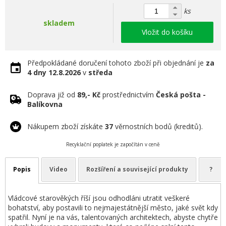
ks
skladem
Vložit do košíku
Předpokládané doručení tohoto zboží při objednání je
za
4 dny
12.8.2026
v
středa
Doprava již od
89,- Kč
prostřednictvím
Česká pošta -
Balíkovna
Nákupem zboží získáte
37
věrnostních bodů (kreditů).
Recyklační poplatek je započítán v ceně
Popis
Video
Rozšíření a související produkty
?
Vládcové starověkých říší jsou odhodláni utratit veškeré
bohatství, aby postavili to nejmajestátnější město, jaké svět kdy
spatřil. Nyní je na vás, talentovaných architektech, abyste chytře