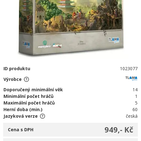
ID produktu
1023077
Výrobce
Doporučený minimální věk
14
Minimální počet hráčů
1
Maximální počet hráčů
5
Herní doba (min.)
60
Jazyková verze
česká
949,- Kč
Cena s DPH