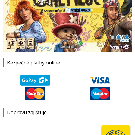
1
2
3
4
Bezpečné platby online
Dopravu zajišťuje