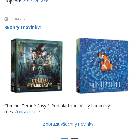
Popcorn
Zobrazit více...
02.04.2026
REXhry (novinky)
Cthulhu: Temné časy * Pod hladinou: Velký bariérový
útes
Zobrazit více...
Zobrazit všechny novinky...