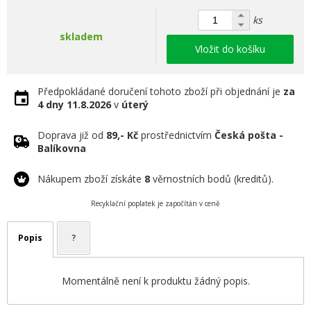
ks
skladem
Vložit do košíku
Předpokládané doručení tohoto zboží při objednání je
za
4 dny
11.8.2026
v
úterý
Doprava již od
89,- Kč
prostřednictvím
Česká pošta -
Balíkovna
Nákupem zboží získáte
8
věrnostních bodů (kreditů).
Recyklační poplatek je započítán v ceně
Popis
?
Momentálně není k produktu žádný popis.