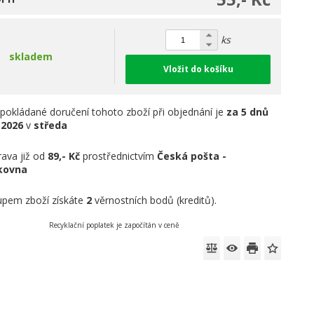
ks
skladem
Vložit do košíku
pokládané doručení tohoto zboží při objednání je
za 5 dnů
.2026
v
středa
ava již od
89,- Kč
prostřednictvím
Česká pošta -
íkovna
pem zboží získáte
2
věrnostních bodů (kreditů).
Recyklační poplatek je započítán v ceně