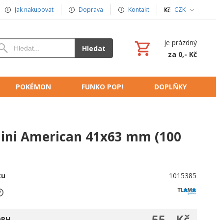
Jak nakupovat
Doprava
Kontakt
CZK
je prázdný
Hledat
za 0,- Kč
POKÉMON
FUNKO POP!
DOPLŇKY
 Mini American 41x63 mm (100
tu
1015385
55,- Kč
DPH