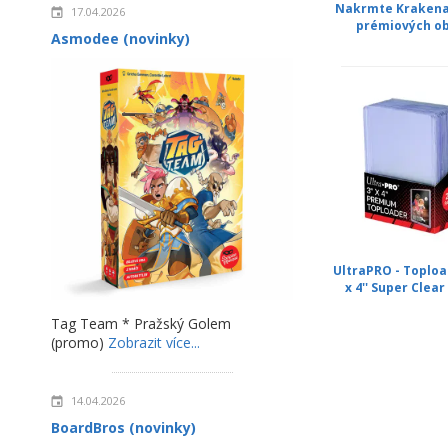
Nakrmte Krakena
17.04.2026
prémiových o
Asmodee (novinky)
UltraPRO - Topload
x 4'' Super Clear 
Tag Team * Pražský Golem
(promo)
Zobrazit více...
14.04.2026
BoardBros (novinky)