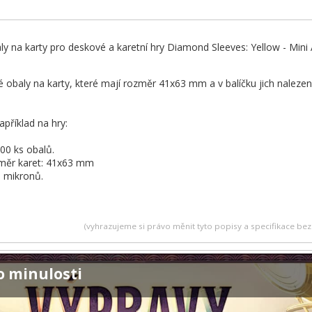
aly na karty pro deskové a karetní hry Diamond Sleeves: Yellow - Min
 obaly na karty, které mají rozměr 41x63 mm a v balíčku jich nalezen
apříklad na hry:
00 ks obalů.
měr karet: 41x63 mm
0 mikronů.
(vyhrazujeme si právo měnit tyto popisy a specifikace b
o minulosti