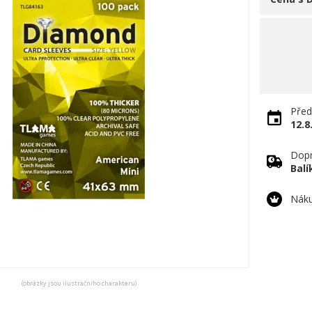
Před
12.8
Dopr
Bal
Náku
(obrázky jsou ilustračního charakteru)