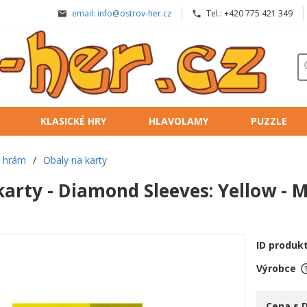
email: info@ostrov-her.cz
Tel.: +420 775 421 349
KLASICKÉ HRY
HLAVOLAMY
PUZZLE
e hrám
/
Obaly na karty
karty - Diamond Sleeves: Yellow -
ID produk
Výrobce
Cena s 