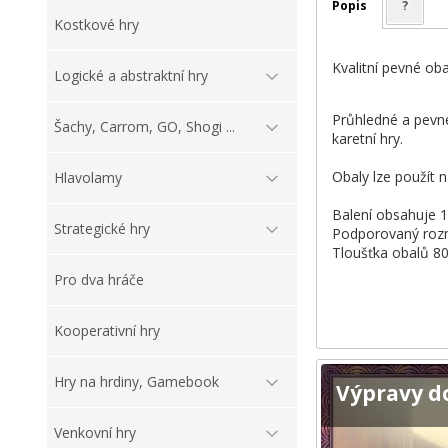
Popis
?
Kostkové hry
Kvalitní pevné ob
Logické a abstraktní hry
Průhledné a pevné
Šachy, Carrom, GO, Shogi ...
karetní hry.
Obaly lze použít n
Hlavolamy
Balení obsahuje 1
Strategické hry
Podporovaný roz
Tloušťka obalů 8
Pro dva hráče
Kooperativní hry
Hry na hrdiny, Gamebook
Výpravy d
Venkovní hry