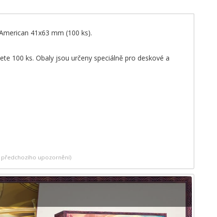
i American 41x63 mm (100 ks).
ete 100 ks. Obaly jsou určeny speciálně pro deskové a
ez předchozího upozornění)