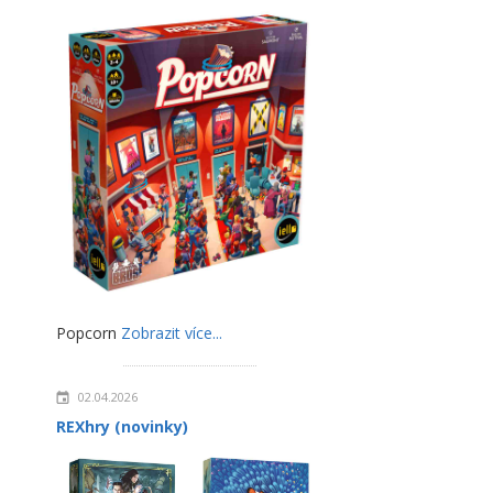
Popcorn
Zobrazit více...
02.04.2026
REXhry (novinky)