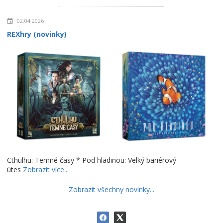
02.04.2026
REXhry (novinky)
Cthulhu: Temné časy * Pod hladinou: Velký bariérový
útes
Zobrazit více...
Zobrazit všechny novinky...