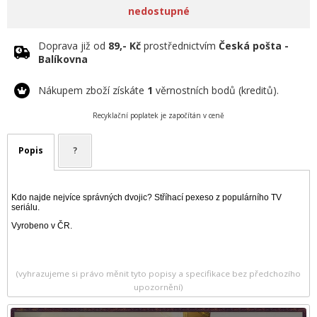
nedostupné
Doprava již od
89,- Kč
prostřednictvím
Česká pošta -
Balíkovna
Nákupem zboží získáte
1
věrnostních bodů (kreditů).
Recyklační poplatek je započítán v ceně
Popis
?
Kdo najde nejvíce správných dvojic? Stříhací pexeso z populárního TV
seriálu.
Vyrobeno v ČR.
(vyhrazujeme si právo měnit tyto popisy a specifikace bez předchozího
upozornění)