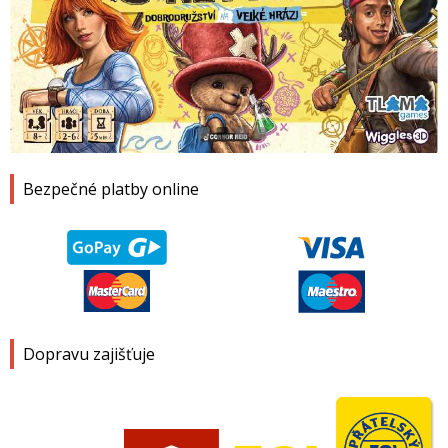
1
2
3
4
Bezpečné platby online
Dopravu zajišťuje