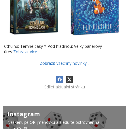
Cthulhu: Temné časy * Pod hladinou: Velký bariérový
útes
Zobrazit více...
Zobrazit všechny novinky...
Sdílet aktuální stránku
Instagram
Naskenujte QR jmenovku a sledujte ostrovher na
Instagramu.