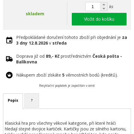
ks
skladem
Vložit do košíku
Předpokládané doručení tohoto zboží při objednání je
za
3 dny
12.8.2026
v
středa
Doprava již od
89,- Kč
prostřednictvím
Česká pošta -
Balíkovna
Nákupem zboží získáte
5
věrnostních bodů (kreditů).
Recyklační poplatek je započítán v ceně
Popis
?
Klasická hra pro všechny věkové kategorie, při které hráči
hledají stejné dvojice kartiček. Kartičky jsou ze silného kartonu,