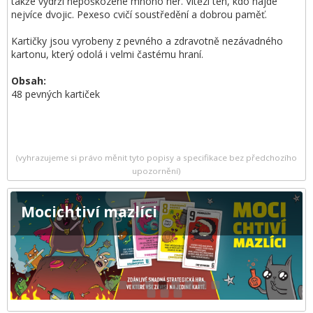
takže vydrží nepoškozené mnoho her. Vítězí ten, kdo najde
nejvíce dvojic. Pexeso cvičí soustředění a dobrou paměť.
Kartičky jsou vyrobeny z pevného a zdravotně nezávadného
kartonu, který odolá i velmi častému hraní.
Obsah:
48 pevných kartiček
(vyhrazujeme si právo měnit tyto popisy a specifikace bez předchozího
upozornění)
Mocichtiví mazlíci
1
2
3
4
5
6
7
8
9
10
11
12