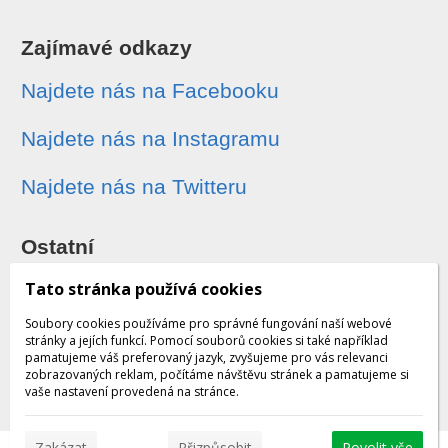
Zajímavé odkazy
Najdete nás na Facebooku
Najdete nás na Instagramu
Najdete nás na Twitteru
Ostatní
Sledování zásilek
Tato stránka používá cookies
Soubory cookies používáme pro správné fungování naší webové
Dárkové poukazy
stránky a jejích funkcí. Pomocí souborů cookies si také například
pamatujeme váš preferovaný jazyk, zvyšujeme pro vás relevanci
zobrazovaných reklam, počítáme návštěvu stránek a pamatujeme si
Obchodní podmínky - archiv
vaše nastavení provedená na stránce.
Zakázat
Přizpůsobit
Povolit vše