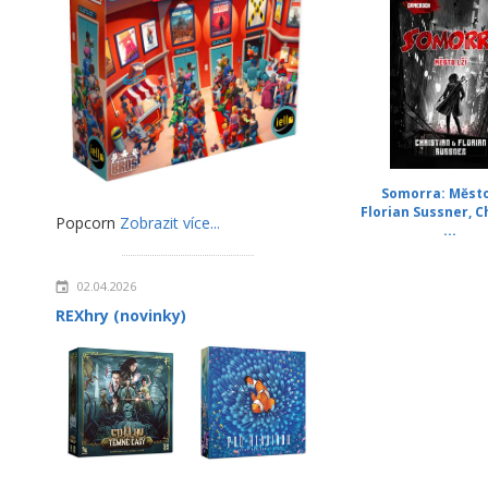
Somorra: Město 
Florian Sussner, C
Popcorn
Zobrazit více...
...
02.04.2026
REXhry (novinky)