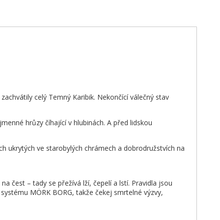
zachvátily celý Temný Karibik. Nekončící válečný stav
jmenné hrůzy číhající v hlubinách. A před lidskou
ech ukrytých ve starobylých chrámech a dobrodružstvích na
čest – tady se přežívá lží, čepelí a lstí. Pravidla jsou
 na systému MÖRK BORG, takže čekej smrtelné výzvy,