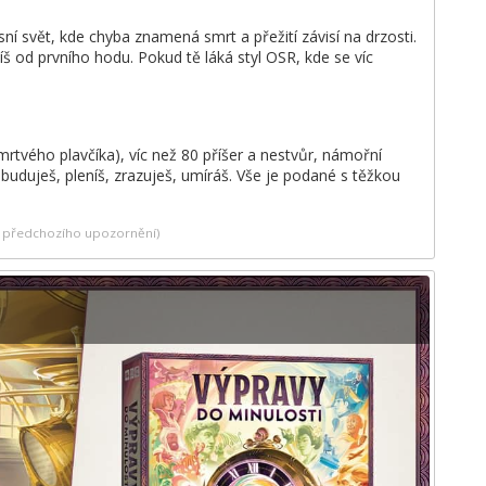
í svět, kde chyba znamená smrt a přežití závisí na drzosti.
íš od prvního hodu. Pokud tě láká styl OSR, kde se víc
rtvého plavčíka), víc než 80 příšer a nestvůr, námořní
buduješ, pleníš, zrazuješ, umíráš. Vše je podané s těžkou
ez předchozího upozornění)