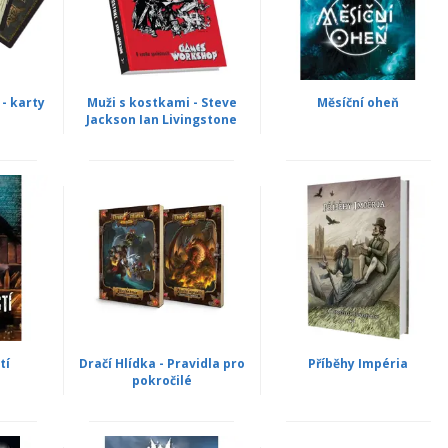
- karty
Muži s kostkami - Steve
Měsíční oheň
Jackson Ian Livingstone
tí
Dračí Hlídka - Pravidla pro
Příběhy Impéria
pokročilé