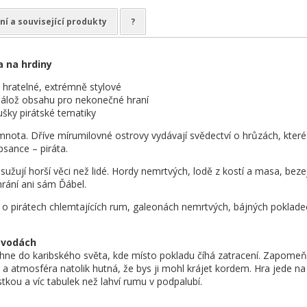
ní a související produkty
?
a na hrdiny
ratelné, extrémně stylové
lož obsahu pro nekonečné hraní
ky pirátské tematiky
mnota. Dříve mírumilovné ostrovy vydávají svědectví o hrůzách, které 
psance – piráta.
sužují horší věci než lidé. Hordy nemrtvých, lodě z kostí a masa, beze
rání ani sám Ďábel.
a o pirátech chlemtajících rum, galeonách nemrtvých, bájných poklad
 vodách
hne do karibského světa, kde místo pokladu číhá zatracení. Zapomeň na 
vý a atmosféra natolik hutná, že bys ji mohl krájet kordem. Hra jede
kou a víc tabulek než lahví rumu v podpalubí.