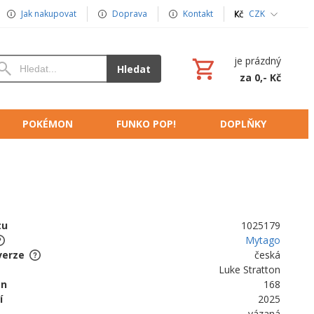
Jak nakupovat
Doprava
Kontakt
CZK
je prázdný
Hledat
za 0,- Kč
POKÉMON
FUNKO POP!
DOPLŇKY
tu
1025179
Mytago
verze
česká
Luke Stratton
an
168
í
2025
vázaná