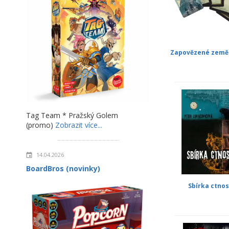
Zapovězené země 
Tag Team * Pražský Golem
(promo)
Zobrazit více...
14.04.2026
BoardBros (novinky)
Sbírka ctnos