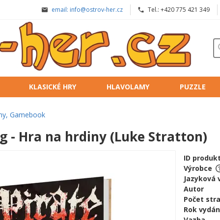
email: info@ostrov-her.cz
Tel.: +420 775 421 349
KLASICKÉ HRY
HLAVOLAMY
PUZZLE
iny, Gamebook
g - Hra na hrdiny (Luke Stratton)
ID produk
Výrobce
Jazyková 
Autor
Počet str
Rok vydán
Vazba