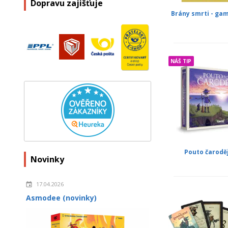
Dopravu zajišťuje
Brány smrti - g
NÁŠ TIP
Pouto čarodě
Novinky
17.04.2026
Asmodee (novinky)