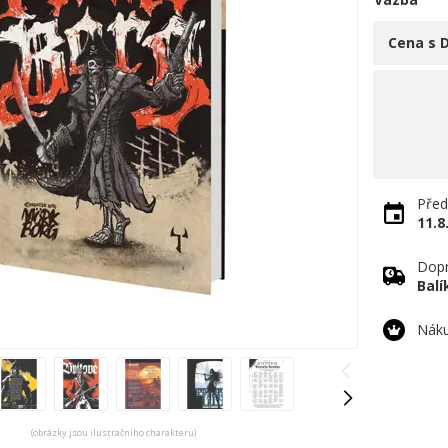
Cena s 
Před
11.8
Dopr
Bal
Náku
(obrázky jsou ilustračního charakteru)