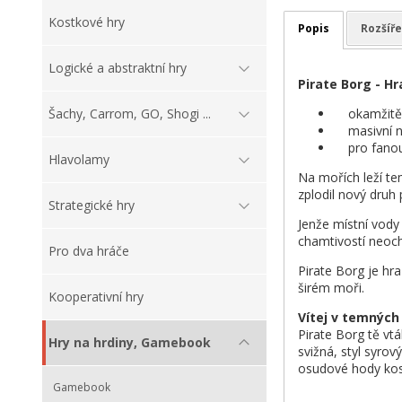
Kostkové hry
Popis
Rozšíře
Logické a abstraktní hry
Pirate Borg - Hr
okamžitě h
Šachy, Carrom, GO, Shogi ...
masivní ná
pro fanouš
Hlavolamy
Na mořích leží te
zplodil nový druh 
Strategické hry
Jenže místní vody 
chamtivostí neoch
Pro dva hráče
Pirate Borg je hr
širém moři.
Kooperativní hry
Vítej v temných
Pirate Borg tě vtá
Hry na hrdiny, Gamebook
svižná, styl syro
osudové hody kost
Gamebook