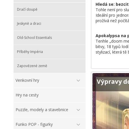
Hledá se: bezci
Tohle není pro sl
Dračí doupě
Ideální pro jedno
prožívá než počítá
Jeskyně a draci
Apokalypsa na 
Old-School Essentials
Tenhle „doom meta
bitvy, 18 typů lo
stylizací, která t
Příběhy Impéria
Zapovězené země
Výpravy d
Venkovní hry
Hry na cesty
Puzzle, modely a stavebnice
Funko POP - figurky