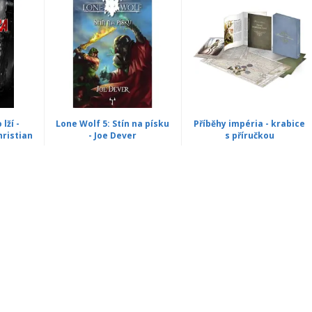
lží -
Lone Wolf 5: Stín na písku
Příběhy impéria - krabice
hristian
- Joe Dever
s příručkou