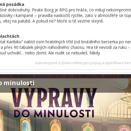
tná posádka
ušné dobrodruhy. Pirate Borg je RPG pro hráče, co milují nekompromisn
rázovky i kampaně – pravidla naskočíš rychle, zato v atmosféře se top
, vítej na palubě. A pokud ne? Moře si tě vezme stejně.
plachtách
l Karibiku“ nabízí osm hratelných tříd (od brutálního berserka po nem
dí a přes 90 tabulek plných náhodného chaosu. Hra tě nevodí za ruku – 
ě buď uchvátí… nebo zlomí. Ale nudit se nebudeš. Nikdy.
(vyhrazujeme si právo měnit tyto popisy a specifikace b
o minulosti