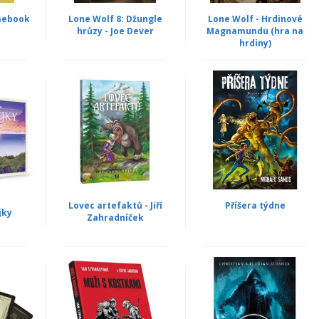
amebook
Lone Wolf 8: Džungle
Lone Wolf - Hrdinové
hrůzy - Joe Dever
Magnamundu (hra na
hrdiny)
Lovec artefaktů - Jiří
Příšera týdne
jky
Zahradníček