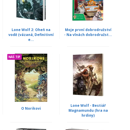
Lone Wolf 2: Oheň na
Moje první dobrodružství
vodě (vázaná, Definitivní
- Na vlnách dobrodružst...
e...
NÁŠ TIP
Lone Wolf - Bestiář
O Norikovi
Magnamundu (hra na
hrdiny)