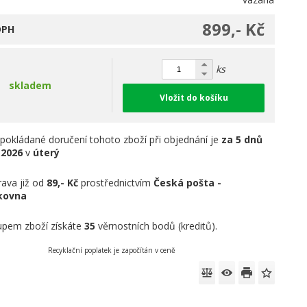
899,- Kč
DPH
ks
skladem
Vložit do košíku
pokládané doručení tohoto zboží při objednání je
za 5 dnů
.2026
v
úterý
ava již od
89,- Kč
prostřednictvím
Česká pošta -
íkovna
pem zboží získáte
35
věrnostních bodů (kreditů).
Recyklační poplatek je započítán v ceně