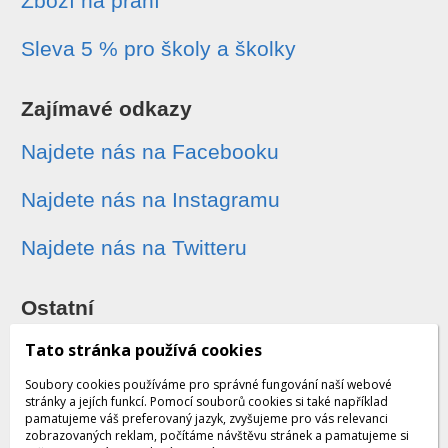
Zboží na přání
Sleva 5 % pro školy a školky
Zajímavé odkazy
Najdete nás na Facebooku
Najdete nás na Instagramu
Najdete nás na Twitteru
Ostatní
Sledování zásilek
Tato stránka používá cookies
Soubory cookies používáme pro správné fungování naší webové
Dárkové poukazy
stránky a jejích funkcí. Pomocí souborů cookies si také například
pamatujeme váš preferovaný jazyk, zvyšujeme pro vás relevanci
zobrazovaných reklam, počítáme návštěvu stránek a pamatujeme si
Obchodní podmínky - archiv