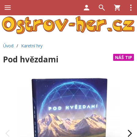
Úvod
/
Karetní hry
Pod hvězdami
NÁŠ TIP