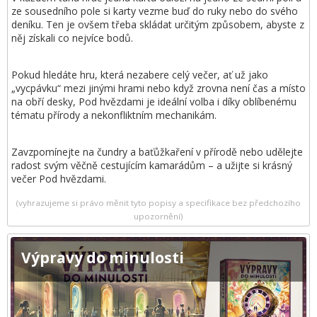
ze sousedního pole si karty vezme buď do ruky nebo do svého
deníku. Ten je ovšem třeba skládat určitým způsobem, abyste z
něj získali co nejvíce bodů.
Pokud hledáte hru, která nezabere celý večer, ať už jako
„vycpávku“ mezi jinými hrami nebo když zrovna není čas a místo
na obří desky, Pod hvězdami je ideální volba i díky oblíbenému
tématu přírody a nekonfliktním mechanikám.
Zavzpomínejte na čundry a baťůžkaření v přírodě nebo udělejte
radost svým věčně cestujícím kamarádům – a užijte si krásný
večer Pod hvězdami.
(vyhrazujeme si právo měnit tyto popisy a specifikace bez předchozího
upozornění)
Výpravy do minulosti