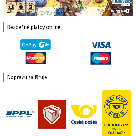
1
2
3
4
Bezpečné platby online
Dopravu zajišťuje