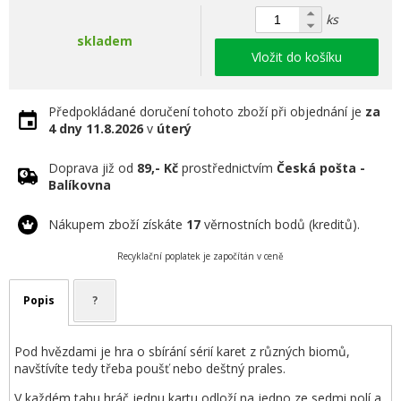
ks
skladem
Vložit do košíku
Předpokládané doručení tohoto zboží při objednání je
za
4 dny
11.8.2026
v
úterý
Doprava již od
89,- Kč
prostřednictvím
Česká pošta -
Balíkovna
Nákupem zboží získáte
17
věrnostních bodů (kreditů).
Recyklační poplatek je započítán v ceně
Popis
?
Pod hvězdami je hra o sbírání sérií karet z různých biomů,
navštívíte tedy třeba poušť nebo deštný prales.
V každém tahu hráč jednu kartu odloží na jedno ze sedmi polí a