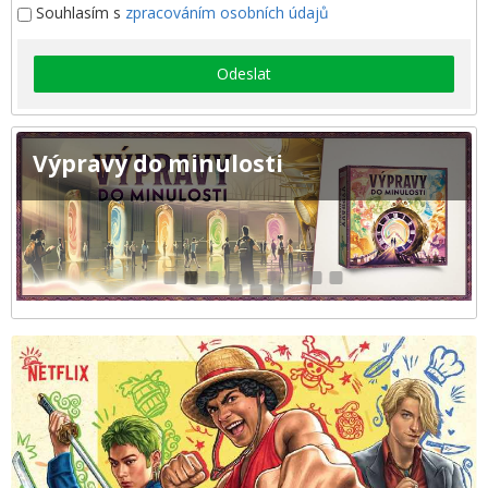
Souhlasím s
zpracováním osobních údajů
Odeslat
Výpravy do minulosti
1
2
3
4
5
6
7
8
9
10
11
12