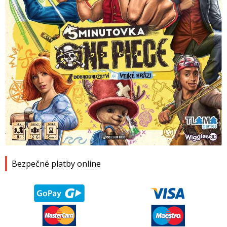
1
2
3
4
Bezpečné platby online