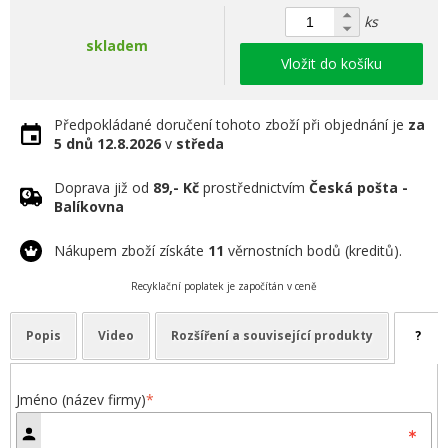
ks
skladem
Vložit do košíku
Předpokládané doručení tohoto zboží při objednání je
za
5 dnů
12.8.2026
v
středa
Doprava již od
89,- Kč
prostřednictvím
Česká pošta -
Balíkovna
Nákupem zboží získáte
11
věrnostních bodů (kreditů).
Recyklační poplatek je započítán v ceně
Popis
Video
Rozšíření a související produkty
?
Jméno (název firmy)
*