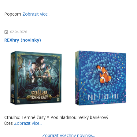
Popcorn
Zobrazit více...
02.04.2026
REXhry (novinky)
Cthulhu: Temné časy * Pod hladinou: Velký bariérový
útes
Zobrazit více...
Zobrazit všechny novinky...