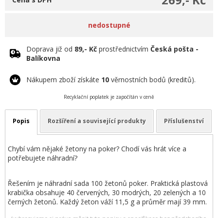
nedostupné
Doprava již od
89,- Kč
prostřednictvím
Česká pošta -
Balíkovna
Nákupem zboží získáte
10
věrnostních bodů (kreditů).
Recyklační poplatek je započítán v ceně
Popis
Rozšíření a související produkty
Příslušenství
Chybí vám nějaké žetony na poker? Chodí vás hrát více a
potřebujete náhradní?
Řešením je náhradní sada 100 žetonů poker. Praktická plastová
krabička obsahuje 40 červených, 30 modrých, 20 zelených a 10
černých žetonů. Každý žeton váží 11,5 g a průměr mají 39 mm.