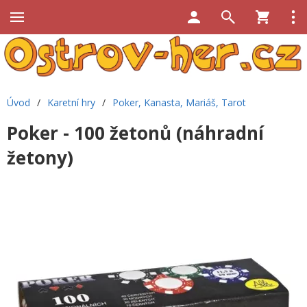
Úvod
/
Karetní hry
/
Poker, Kanasta, Mariáš, Tarot
Poker - 100 žetonů (náhradní
žetony)