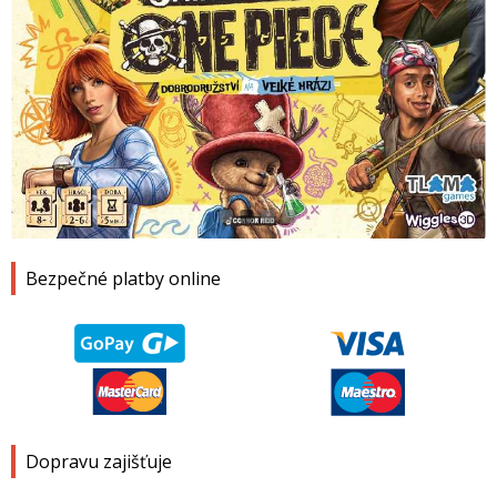
1
2
3
4
Bezpečné platby online
Dopravu zajišťuje