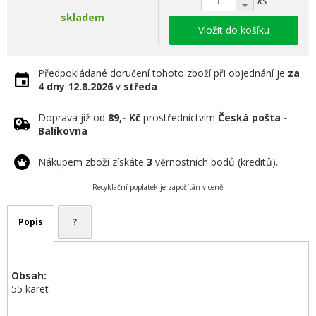
ks
skladem
Vložit do košíku
Předpokládané doručení tohoto zboží při objednání je
za
4 dny
12.8.2026
v
středa
Doprava již od
89,- Kč
prostřednictvím
Česká pošta -
Balíkovna
Nákupem zboží získáte
3
věrnostních bodů (kreditů).
Recyklační poplatek je započítán v ceně
Popis
?
Obsah:
55 karet