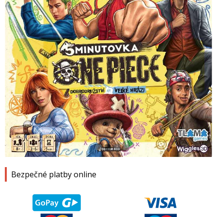
1
2
3
4
Bezpečné platby online