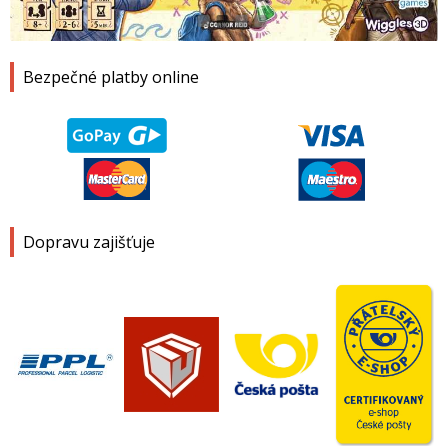
1
2
3
4
Bezpečné platby online
Dopravu zajišťuje