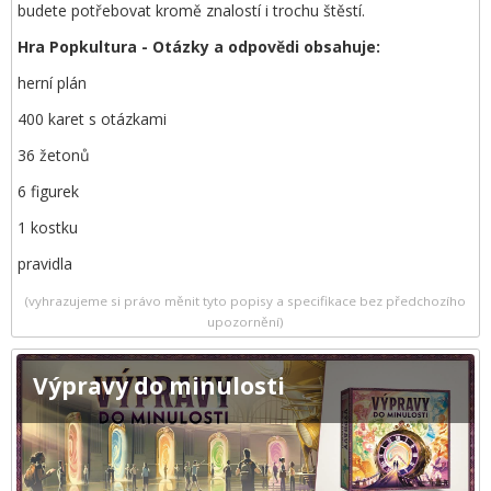
budete potřebovat kromě znalostí i trochu štěstí.
Hra Popkultura - Otázky a odpovědi obsahuje:
herní plán
400 karet s otázkami
36 žetonů
6 figurek
1 kostku
pravidla
(vyhrazujeme si právo měnit tyto popisy a specifikace bez předchozího
upozornění)
Výpravy do minulosti