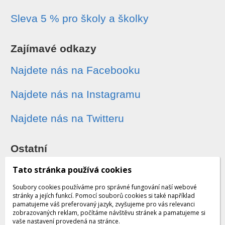
Sleva 5 % pro školy a školky
Zajímavé odkazy
Najdete nás na Facebooku
Najdete nás na Instagramu
Najdete nás na Twitteru
Ostatní
Sledování zásilek
Tato stránka používá cookies
Soubory cookies používáme pro správné fungování naší webové
Dárkové poukazy
stránky a jejích funkcí. Pomocí souborů cookies si také například
pamatujeme váš preferovaný jazyk, zvyšujeme pro vás relevanci
zobrazovaných reklam, počítáme návštěvu stránek a pamatujeme si
Obchodní podmínky - archiv
vaše nastavení provedená na stránce.