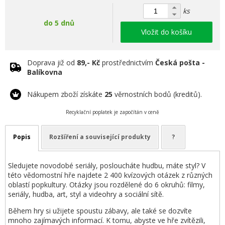
ks
do 5 dnů
Vložit do košíku
Doprava již od
89,- Kč
prostřednictvím
Česká pošta -
Balíkovna
Nákupem zboží získáte
25
věrnostních bodů (kreditů).
Recyklační poplatek je započítán v ceně
Popis
Rozšíření a související produkty
?
Sledujete novodobé seriály, posloucháte hudbu, máte styl? V
této vědomostní hře najdete 2 400 kvízových otázek z různých
oblastí popkultury. Otázky jsou rozdělené do 6 okruhů: filmy,
seriály, hudba, art, styl a videohry a sociální sítě.
Během hry si užijete spoustu zábavy, ale také se dozvíte
mnoho zajímavých informací. K tomu, abyste ve hře zvítězili,