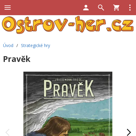
Úvod
/
Strategické hry
Pravěk