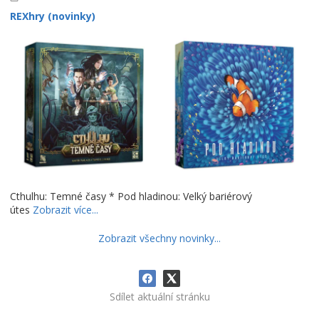
REXhry (novinky)
Cthulhu: Temné časy * Pod hladinou: Velký bariérový
útes
Zobrazit více...
Zobrazit všechny novinky...
Sdílet aktuální stránku