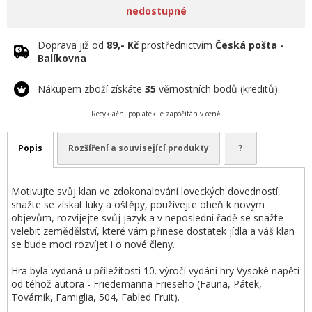
nedostupné
Doprava již od
89,- Kč
prostřednictvím
Česká pošta -
Balíkovna
Nákupem zboží získáte
35
věrnostních bodů (kreditů).
Recyklační poplatek je započítán v ceně
Popis
Rozšíření a související produkty
?
Motivujte svůj klan ve zdokonalování loveckých dovedností,
snažte se získat luky a oštěpy, používejte oheň k novým
objevům, rozvíjejte svůj jazyk a v neposlední řadě se snažte
velebit zemědělství, které vám přinese dostatek jídla a váš klan
se bude moci rozvíjet i o nové členy.
Hra byla vydaná u příležitosti 10. výročí vydání hry Vysoké napětí
od téhož autora - Friedemanna Frieseho (Fauna, Pátek,
Továrník, Famiglia, 504, Fabled Fruit).