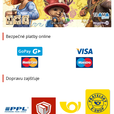
1
2
3
4
Bezpečné platby online
Dopravu zajišťuje