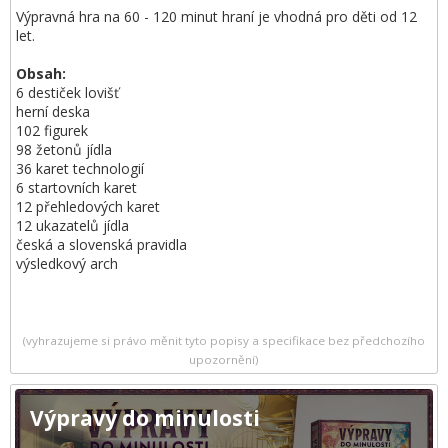
Výpravná hra na 60 - 120 minut hraní je vhodná pro děti od 12
let.
Obsah:
6 destiček lovišť
herní deska
102 figurek
98 žetonů jídla
36 karet technologií
6 startovních karet
12 přehledových karet
12 ukazatelů jídla
česká a slovenská pravidla
výsledkový arch
(vyhrazujeme si právo měnit tyto popisy a specifikace bez předchozího
upozornění)
Výpravy do minulosti