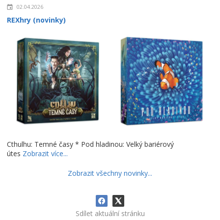
02.04.2026
REXhry (novinky)
Cthulhu: Temné časy * Pod hladinou: Velký bariérový
útes
Zobrazit více...
Zobrazit všechny novinky...
Sdílet aktuální stránku