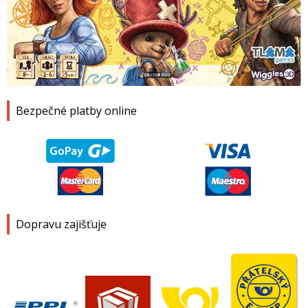
1
2
3
4
Bezpečné platby online
Dopravu zajišťuje