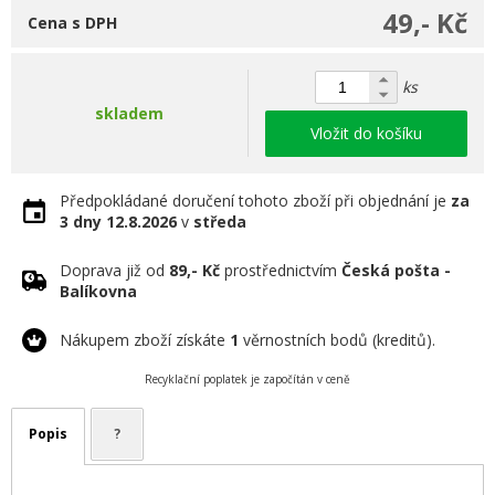
49,- Kč
Cena s DPH
ks
skladem
Vložit do košíku
Předpokládané doručení tohoto zboží při objednání je
za
3 dny
12.8.2026
v
středa
Doprava již od
89,- Kč
prostřednictvím
Česká pošta -
Balíkovna
Nákupem zboží získáte
1
věrnostních bodů (kreditů).
Recyklační poplatek je započítán v ceně
Popis
?