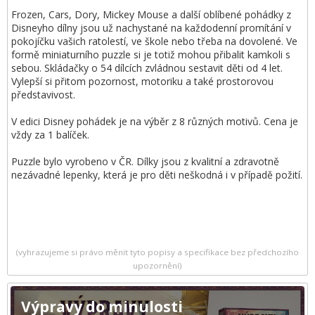
Frozen, Cars, Dory, Mickey Mouse a další oblíbené pohádky z
Disneyho dílny jsou už nachystané na každodenní promítání v
pokojíčku vašich ratolestí, ve škole nebo třeba na dovolené. Ve
formě miniaturního puzzle si je totiž mohou přibalit kamkoli s
sebou. Skládačky o 54 dílcích zvládnou sestavit děti od 4 let.
Vylepší si přitom pozornost, motoriku a také prostorovou
představivost.
V edici Disney pohádek je na výběr z 8 různých motivů. Cena je
vždy za 1 balíček.
Puzzle bylo vyrobeno v ČR. Dílky jsou z kvalitní a zdravotně
nezávadné lepenky, která je pro děti neškodná i v případě požití.
(vyhrazujeme si právo měnit tyto popisy a specifikace bez předchozího
upozornění)
Výpravy do minulosti