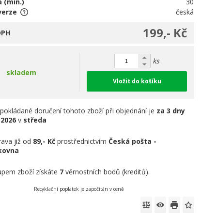
 (min.)
30
verze
česká
199,- Kč
DPH
ks
skladem
Vložit do košíku
pokládané doručení tohoto zboží při objednání je
za 3 dny
.2026
v
středa
ava již od
89,- Kč
prostřednictvím
Česká pošta -
íkovna
pem zboží získáte
7
věrnostních bodů (kreditů).
Recyklační poplatek je započítán v ceně