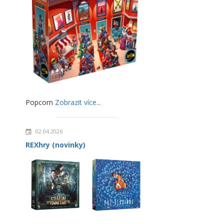
Popcorn
Zobrazit více...
02.04.2026
REXhry (novinky)