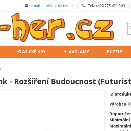
email: info@ostrov-her.cz
Tel.: +420 775 421 349
KLASICKÉ HRY
HLAVOLAMY
PUZZLE
y
nk - Rozšíření Budoucnost (Futurist
ID produk
Výrobce
Doporučen
Minimální
Maximální