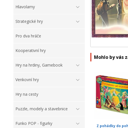
Hlavolamy
Strategické hry
Pro dva hráče
Kooperativní hry
Mohlo by vás 
Hry na hrdiny, Gamebook
Venkovní hry
Hry na cesty
Puzzle, modely a stavebnice
Funko POP - figurky
Z pohádky do poh