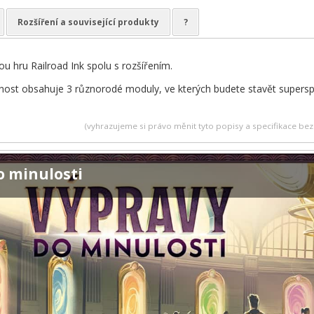
Rozšíření a související produkty
?
ou hru Railroad Ink spolu s rozšířením.
ost obsahuje 3 různorodé moduly, ve kterých budete stavět superspoje
(vyhrazujeme si právo měnit tyto popisy a specifikace b
o minulosti