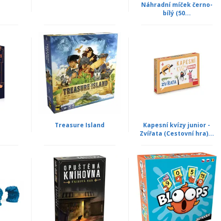
e
Náhradní míček černo-
bílý (50...
Treasure Island
Kapesní kvízy junior -
Zvířata (Cestovní hra)...