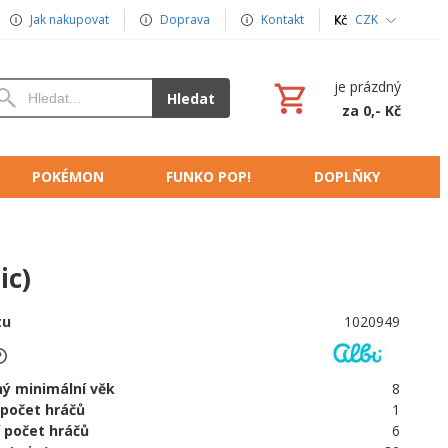
Jak nakupovat
Doprava
Kontakt
CZK
je prázdný
Hledat
za 0,- Kč
POKÉMON
FUNKO POP!
DOPLŇKY
ic)
tu
1020949
ý minimální věk
8
 počet hráčů
1
 počet hráčů
6