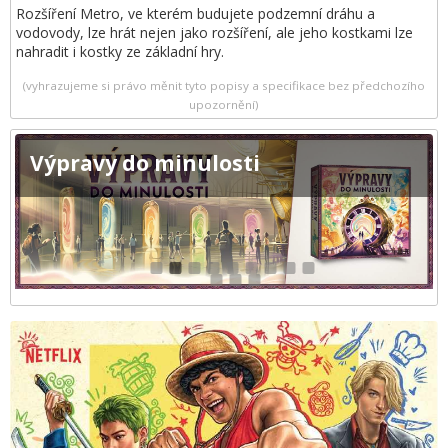
Rozšíření Metro, ve kterém budujete podzemní dráhu a
vodovody, lze hrát nejen jako rozšíření, ale jeho kostkami lze
nahradit i kostky ze základní hry.
(vyhrazujeme si právo měnit tyto popisy a specifikace bez předchozího
upozornění)
Výpravy do minulosti
1
2
3
4
5
6
7
8
9
10
11
12