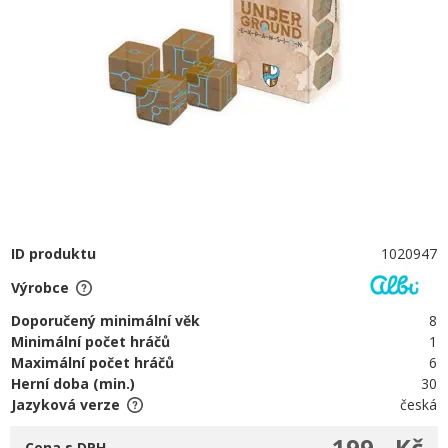
ID produktu
1020947
Výrobce
Doporučený minimální věk
8
Minimální počet hráčů
1
Maximální počet hráčů
6
Herní doba (min.)
30
Jazyková verze
česká
199,- Kč
Cena s DPH