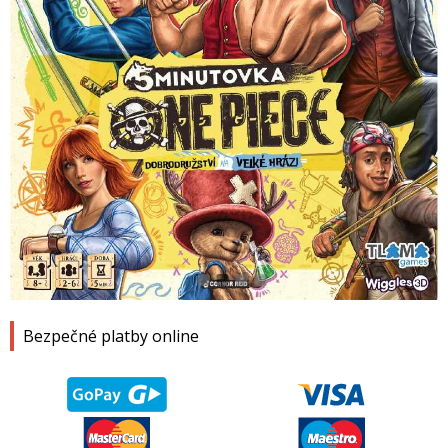
1
2
3
4
Bezpečné platby online