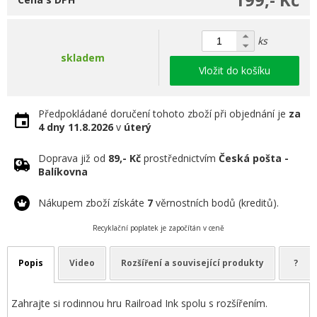
ks
skladem
Vložit do košíku
Předpokládané doručení tohoto zboží při objednání je
za
4 dny
11.8.2026
v
úterý
Doprava již od
89,- Kč
prostřednictvím
Česká pošta -
Balíkovna
Nákupem zboží získáte
7
věrnostních bodů (kreditů).
Recyklační poplatek je započítán v ceně
Popis
Video
Rozšíření a související produkty
?
Zahrajte si rodinnou hru Railroad Ink spolu s rozšířením.