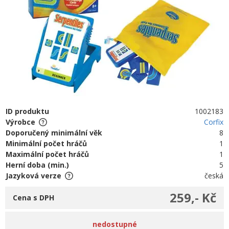
ID produktu
1002183
Výrobce
Corfix
Doporučený minimální věk
8
Minimální počet hráčů
1
Maximální počet hráčů
1
Herní doba (min.)
5
Jazyková verze
česká
259,- Kč
Cena s DPH
nedostupné