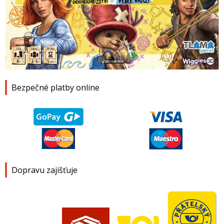
1
2
3
4
Bezpečné platby online
Dopravu zajišťuje