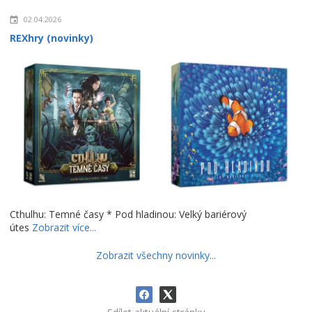
02.04.2026
REXhry (novinky)
Cthulhu: Temné časy * Pod hladinou: Velký bariérový
útes
Zobrazit více...
Zobrazit všechny novinky...