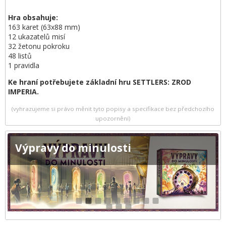
Hra obsahuje:
163 karet (63x88 mm)
12 ukazatelů misí
32 žetonu pokroku
48 listů
1 pravidla
Ke hraní potřebujete základní hru SETTLERS: ZROD
IMPERIA.
(vyhrazujeme si právo měnit tyto popisy a specifikace bez předchozího
upozornění)
Výpravy do minulosti
1
2
3
4
5
6
7
8
9
10
11
12