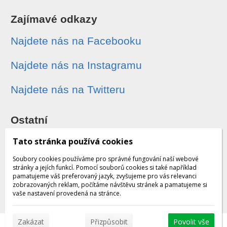
Zajímavé odkazy
Najdete nás na Facebooku
Najdete nás na Instagramu
Najdete nás na Twitteru
Ostatní
Sledování zásilek
Tato stránka používá cookies
Soubory cookies používáme pro správné fungování naší webové
Dárkové poukazy
stránky a jejích funkcí. Pomocí souborů cookies si také například
pamatujeme váš preferovaný jazyk, zvyšujeme pro vás relevanci
zobrazovaných reklam, počítáme návštěvu stránek a pamatujeme si
Obchodní podmínky - archiv
vaše nastavení provedená na stránce.
Zakázat
Přizpůsobit
Povolit vše