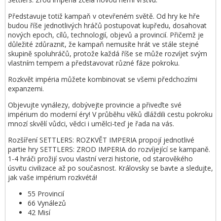
Představuje totiž kampaň v otevřeném světě. Od hry ke hře
budou říše jednotlivých hráčů postupovat kupředu, dosahovat
nových epoch, cílů, technologií, objevů a provincií. Přičemž je
důležité zdůraznit, že kampaň nemusíte hrát ve stále stejné
skupině spoluhráčů, protože každá říše se může rozvíjet svým
vlastním tempem a představovat různé fáze pokroku.
Rozkvět impéria můžete kombinovat se všemi předchozími
expanzemi.
Objevujte vynálezy, dobývejte provincie a přiveďte své
impérium do moderní éry! V průběhu věků dláždili cestu pokroku
mnozí skvělí vůdci, vědci i umělci-teď je řada na vás.
Rozšíření SETTLERS: ROZKVĚT IMPERIA propojí jednotlivé
partie hry SETTLERS: ZROD IMPERIA do rozvíjející se kampaně.
1-4 hráči prožijí svou vlastní verzi historie, od starověkého
úsvitu civilizace až po současnost. Královsky se bavte a sledujte,
jak vaše impérium rozkvétá!
55 Provincií
66 Vynálezů
42 Misí