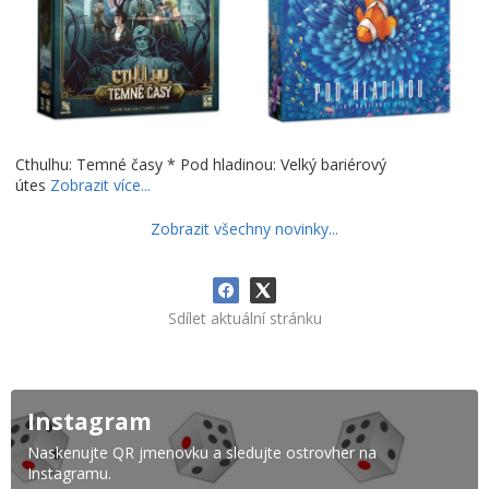
Cthulhu: Temné časy * Pod hladinou: Velký bariérový
útes
Zobrazit více...
Zobrazit všechny novinky...
Sdílet aktuální stránku
Instagram
Naskenujte QR jmenovku a sledujte ostrovher na
Instagramu.