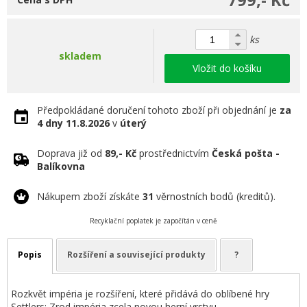
ks
skladem
Vložit do košíku
Předpokládané doručení tohoto zboží při objednání je
za
4 dny
11.8.2026
v
úterý
Doprava již od
89,- Kč
prostřednictvím
Česká pošta -
Balíkovna
Nákupem zboží získáte
31
věrnostních bodů (kreditů).
Recyklační poplatek je započítán v ceně
Popis
Rozšíření a související produkty
?
Rozkvět impéria je rozšíření, které přidává do oblíbené hry
Settlers: Zrod impéria zcela novou herní vrstvu.