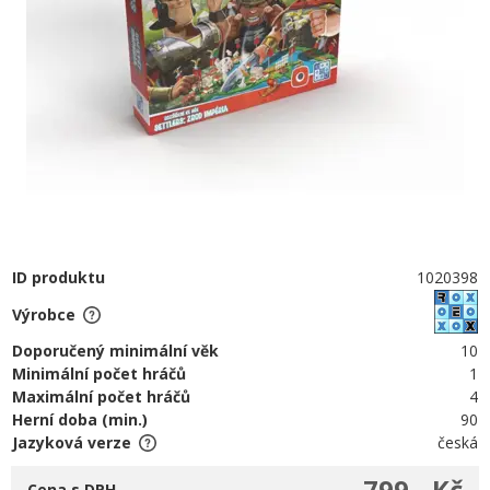
ID produktu
1020398
Výrobce
Doporučený minimální věk
10
Minimální počet hráčů
1
Maximální počet hráčů
4
Herní doba (min.)
90
Jazyková verze
česká
799,- Kč
Cena s DPH