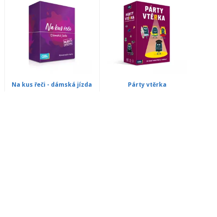
Na kus řeči - dámská jízda
Párty vtěrka