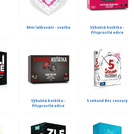
Mini laškování - svatba
Výbušná koťátka -
Přisprostlá edice
Výbušná koťátka -
5 sekund Bez cenzury
Přisprostlá edice