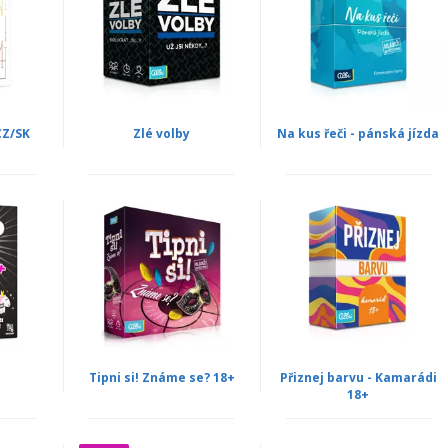
CZ/SK
Zlé volby
Na kus řeči - pánská jízda
Tipni si! Známe se? 18+
Přiznej barvu - Kamarádi
18+