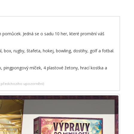
h pomůcek. Jedná se o sadu 10 her, které promění váš
 box, rugby, štafeta, hokej, bowling, dostihy, golf a fotbal.
, pingpongový míček, 4 plastové žetony, hrací kostka a
ez předchozího upozornění)