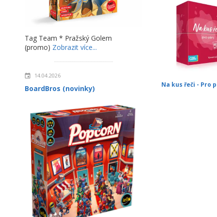
Tag Team * Pražský Golem
(promo)
Zobrazit více...
14.04.2026
Na kus řeči - Pro 
BoardBros (novinky)