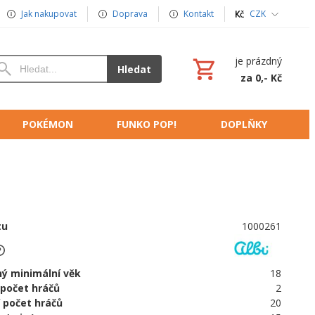
Jak nakupovat
Doprava
Kontakt
CZK
je prázdný
Hledat
za 0,- Kč
POKÉMON
FUNKO POP!
DOPLŇKY
tu
1000261
ý minimální věk
18
 počet hráčů
2
 počet hráčů
20