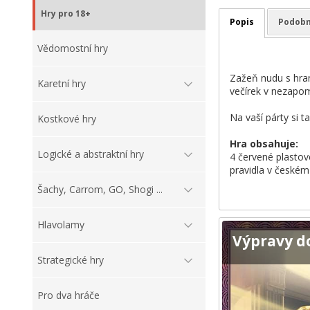
Hry pro 18+
Popis
Podobn
Vědomostní hry
Zažeň nudu s hram
Karetní hry
večírek v nezapo
Na vaší párty si t
Kostkové hry
Hra obsahuje:
Logické a abstraktní hry
4 červené plastov
pravidla v českém
Šachy, Carrom, GO, Shogi ...
Hlavolamy
Výpravy d
Strategické hry
Pro dva hráče