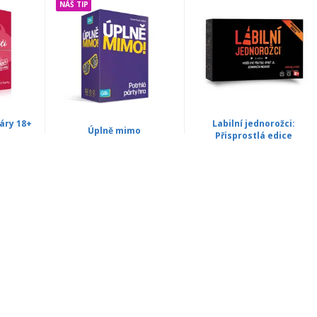
NÁŠ TIP
páry 18+
Labilní jednorožci:
Úplně mimo
Přisprostlá edice