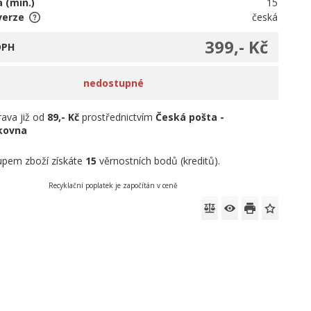
 (min.)
15
verze
česká
399,- Kč
DPH
nedostupné
ava již od
89,- Kč
prostřednictvím
Česká pošta -
íkovna
pem zboží získáte
15
věrnostních bodů (kreditů).
Recyklační poplatek je započítán v ceně