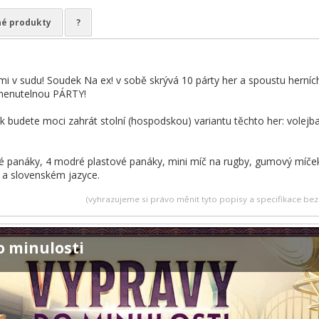
é produkty
?
i v sudu! Soudek Na ex! v sobě skrývá 10 párty her a spoustu herníc
menutelnou PÁRTY!
ak budete moci zahrát stolní (hospodskou) variantu těchto her: volejbal,
é panáky, 4 modré plastové panáky, mini míč na rugby, gumový míček
 a slovenském jazyce.
(vyhrazujeme si právo měnit tyto popisy a specifikace b
o minulosti