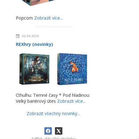
Popcorn
Zobrazit více...
02.04.2026
REXhry (novinky)
Cthulhu: Temné časy * Pod hladinou:
Velký bariérový útes
Zobrazit více...
Zobrazit všechny novinky...
Sdílet aktuální stránku