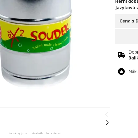
Herní doba
Jazyková 
Cena s 
Dopr
Bal
Náku
(obrázky jsou ilustračního charakteru)