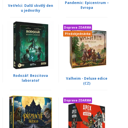
Pandemic: Epicentrum –
Vetřelci: Další skvělý den
Evropa
u jednotky
Doprava ZDARMA
Předobjednávka
Rodozář: Bezcitova
Valheim - Deluxe edice
laboratoř
(CZ)
Doprava ZDARMA