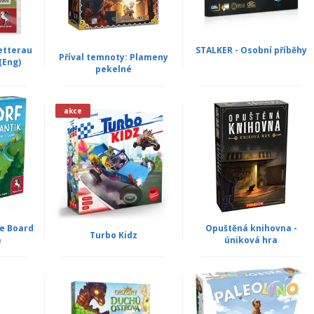
etterau
STALKER - Osobní příběhy
Příval temnoty: Plameny
(Eng)
pekelné
akce
e Board
Opuštěná knihovna -
Turbo Kidz
)
úniková hra