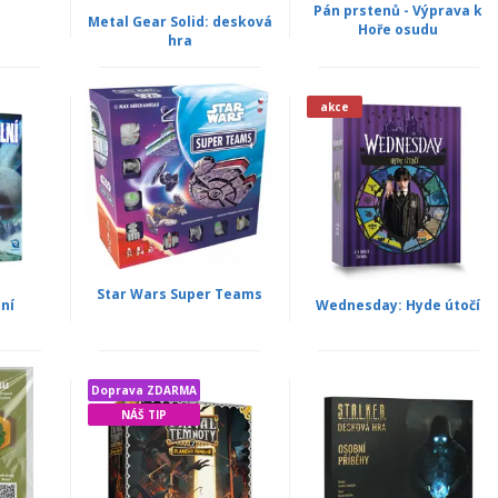
Pán prstenů - Výprava k
Metal Gear Solid: desková
Hoře osudu
hra
akce
Star Wars Super Teams
ní
Wednesday: Hyde útočí
Doprava ZDARMA
NÁŠ TIP