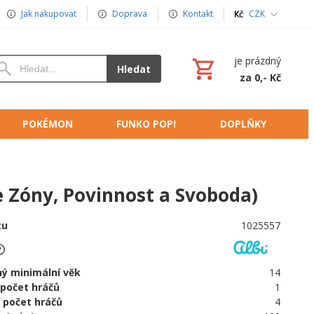
Jak nakupovat
Doprava
Kontakt
CZK
je prázdný
Hledat
za 0,- Kč
POKÉMON
FUNKO POP!
DOPLŇKY
 Zóny, Povinnost a Svoboda)
tu
1025557
ý minimální věk
14
 počet hráčů
1
 počet hráčů
4