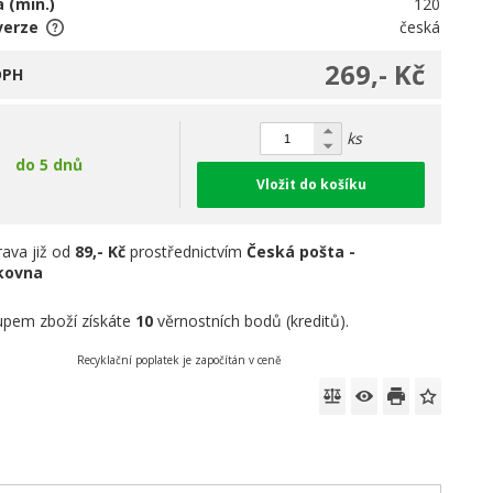
 (min.)
120
verze
česká
269,- Kč
DPH
ks
do 5 dnů
Vložit do košíku
ava již od
89,- Kč
prostřednictvím
Česká pošta -
íkovna
pem zboží získáte
10
věrnostních bodů (kreditů).
Recyklační poplatek je započítán v ceně