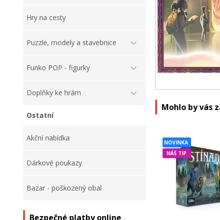
Hry na cesty
Puzzle, modely a stavebnice
Funko POP - figurky
Doplňky ke hrám
Mohlo by vás 
Ostatní
Akční nabídka
NOVINKA
NÁŠ TIP
Dárkové poukazy
Bazar - poškozený obal
Bezpečné platby online