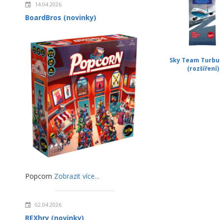
14.04.2026
BoardBros (novinky)
Sky Team Turbu
(rozšíření)
Popcorn
Zobrazit více...
02.04.2026
REXhry (novinky)