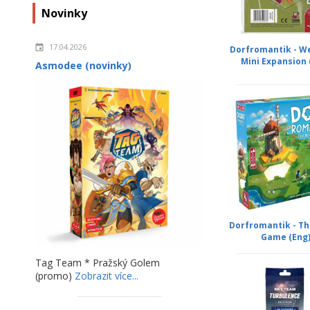
Novinky
17.04.2026
Dorfromantik - W
Mini Expansion 
Asmodee (novinky)
Dorfromantik - Th
Game (Eng
Tag Team * Pražský Golem
(promo)
Zobrazit více...