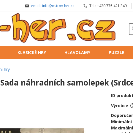
email: info@ostrov-her.cz
Tel.: +420 775 421 349
KLASICKÉ HRY
HLAVOLAMY
PUZZLE
í hry
 Sada náhradních samolepek (Srdce
ID produk
Výrobce
Doporučen
Minimální
Maximální