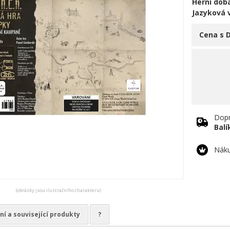
Herní doba
Jazyková 
Cena s 
Dopr
Bal
Náku
(obrázky jsou ilustračního charakteru)
ní a související produkty
?