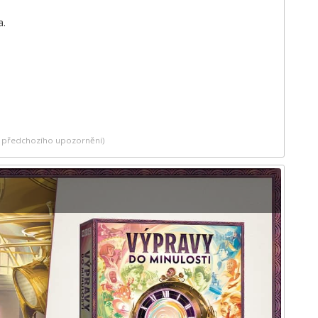
a.
ez předchozího upozornění)