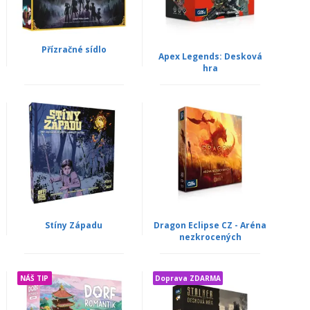
Přízračné sídlo
Apex Legends: Desková
hra
Stíny Západu
Dragon Eclipse CZ - Aréna
nezkrocených
NÁŠ TIP
Doprava ZDARMA