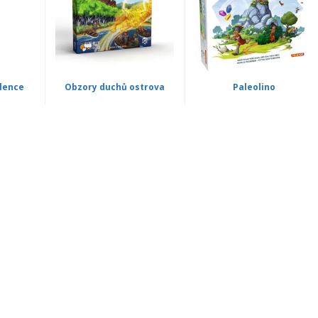
lence
Obzory duchů ostrova
Paleolino