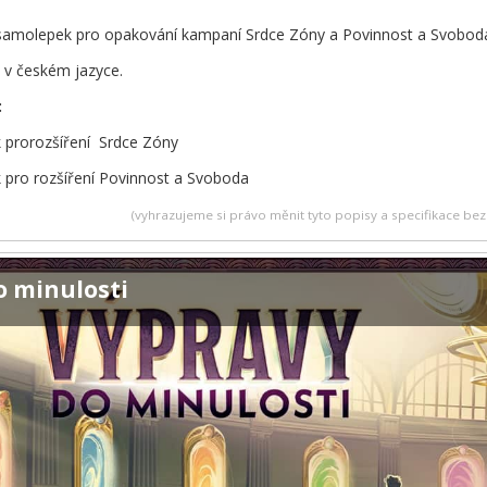
samolepek pro opakování kampaní Srdce Zóny a Povinnost a Svobod
v českém jazyce.
:
 prorozšíření Srdce Zóny
 pro rozšíření Povinnost a Svoboda
(vyhrazujeme si právo měnit tyto popisy a specifikace b
o minulosti