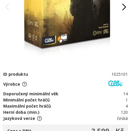
ID produktu
1025101
Výrobce
Doporučený minimální věk
14
Minimální počet hráčů
1
Maximální počet hráčů
4
Herní doba (min.)
120
Jazyková verze
česká
3 599,- Kč
Cena s DPH