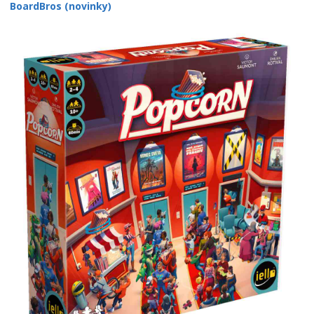
BoardBros (novinky)