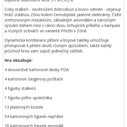
Coby stalkeři - neohrožení dobrodruzi a lovvci odměn - objevují
hráči zrádnou Zónu kolem černobylské jaderné elektrárny. Čelte
smrtonosným mutantům, záhadným anomáliím a náročným
výzvám během misí v rámci dvou strhujících příběhů v kampani
a různých scénářů ve variantě Přežití v Zóně.
Dynamická kombinace plížení a bojové taktiky umožňuje
přistupovat k plnění úkolů různým způsobem, takže každý
průchod hrou vám zajistí jedinečný zážitek.
Hra obsahuje:
4 dvouvrstvé kartonové desky PDA
4 kartonové Geigerovy počítače
4 figurky stalkerů
1 figurku psího společníka
13 plastových kostek
54 kartonových figurek nepřátel
20 kartonových figurek anomálií