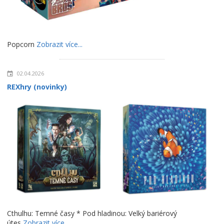
Popcorn
Zobrazit více...
02.04.2026
REXhry (novinky)
Cthulhu: Temné časy * Pod hladinou: Velký bariérový
útes
Zobrazit více...