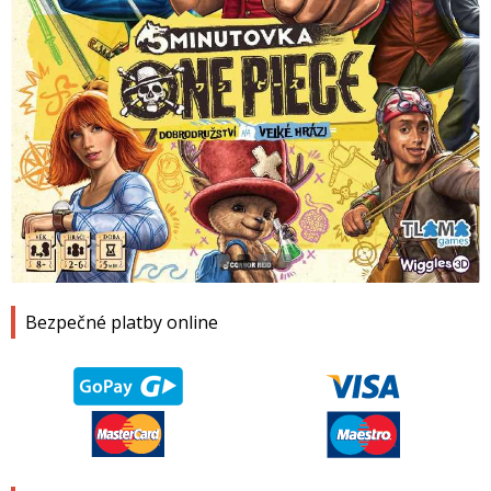
1
2
3
4
Bezpečné platby online