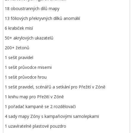
18 oboustranných dílů mapy
13 fóliových překryvných dílků anomálií
6 krabiček misí
50+ akrylových ukazatelů
200+ žetonů
1 sešit pravidel
1 sešit průvodce misemi
1 sešit průvodce hrou
1 sešit pravidel, scénářů a setkání pro Přežití v Zóně
1 knihu map pro Přežití v Zóně
1 pořadač kampaně se 2 rozdělovači
4 sady mapy Zóny s kampaňovými samolepkami
1 uzavíratelné plastové pouzdro