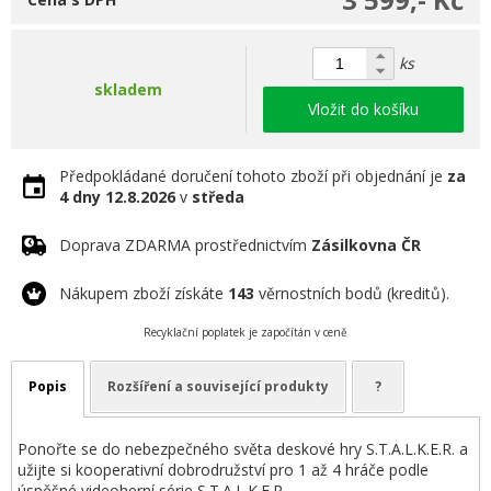
ks
skladem
Vložit do košíku
Předpokládané doručení tohoto zboží při objednání je
za
4 dny
12.8.2026
v
středa
Doprava ZDARMA prostřednictvím
Zásilkovna ČR
Nákupem zboží získáte
143
věrnostních bodů (kreditů).
Recyklační poplatek je započítán v ceně
Popis
Rozšíření a související produkty
?
Ponořte se do nebezpečného světa deskové hry S.T.A.L.K.E.R. a
užijte si kooperativní dobrodružství pro 1 až 4 hráče podle
úspěšné videoherní série S.T.A.L.K.E.R.