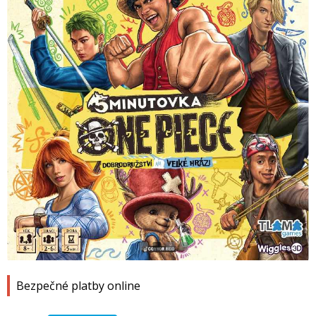
1
2
3
4
Bezpečné platby online