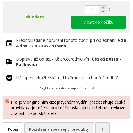
ks
skladem
Vložit do košíku
Předpokládané doručení tohoto zboží při objednání je
za
4 dny
12.8.2026
v
středa
Doprava již od
89,- Kč
prostřednictvím
Česká pošta -
Balíkovna
Nákupem zboží získáte
11
věrnostních bodů (kreditů).
Recyklační poplatek je započítán v ceně
Hra je v originálním cizojazyčném vydání (neobsahuje česká
pravidla) a je určena pro hráče ovládající potřebné jazykové
znalosti, nebo sběratele.
Popis
Rozšíření a související produkty
?