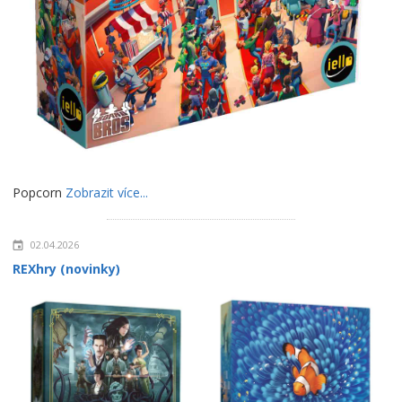
Popcorn
Zobrazit více...
02.04.2026
REXhry (novinky)