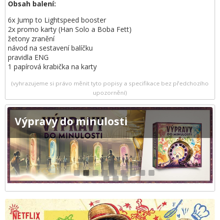
Obsah balení:
6x Jump to Lightspeed booster
2x promo karty (Han Solo a Boba Fett)
žetony zranění
návod na sestavení balíčku
pravidla ENG
1 papírová krabička na karty
(vyhrazujeme si právo měnit tyto popisy a specifikace bez předchozího
upozornění)
Výpravy do minulosti
1
2
3
4
5
6
7
8
9
10
11
12