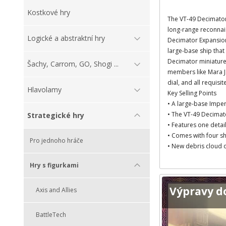
Kostkové hry
The VT-49 Decimator
long-range reconnai
Logické a abstraktní hry
Decimator Expansion 
large-base ship that
Decimator miniature
Šachy, Carrom, GO, Shogi ...
members like Mara Ja
dial, and all requisit
Hlavolamy
Key Selling Points
• A large-base Imper
• The VT-49 Decimat
Strategické hry
• Features one detai
• Comes with four s
Pro jednoho hráče
• New debris cloud o
Hry s figurkami
Výpravy d
Axis and Allies
BattleTech