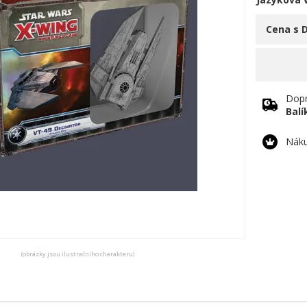
Cena s 
Dopr
Bal
Náku
(obrázky jsou ilustračního charakteru)