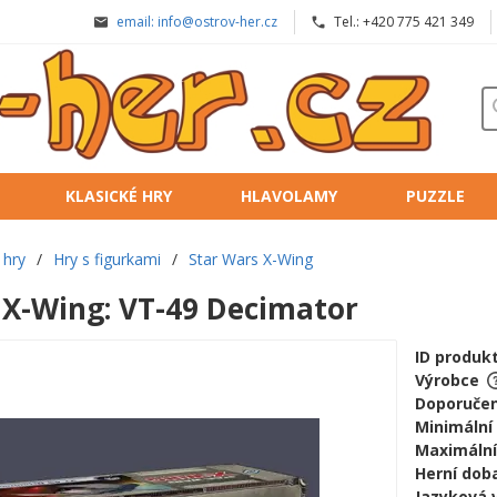
email: info@ostrov-her.cz
Tel.: +420 775 421 349
KLASICKÉ HRY
HLAVOLAMY
PUZZLE
 hry
/
Hry s figurkami
/
Star Wars X-Wing
 X-Wing: VT-49 Decimator
ID produk
Výrobce
Doporučen
Minimální
Maximální
Herní doba
Jazyková 