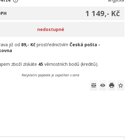
1 149,- Kč
DPH
nedostupné
ava již od
89,- Kč
prostřednictvím
Česká pošta -
íkovna
pem zboží získáte
45
věrnostních bodů (kreditů).
Recyklační poplatek je započítán v ceně