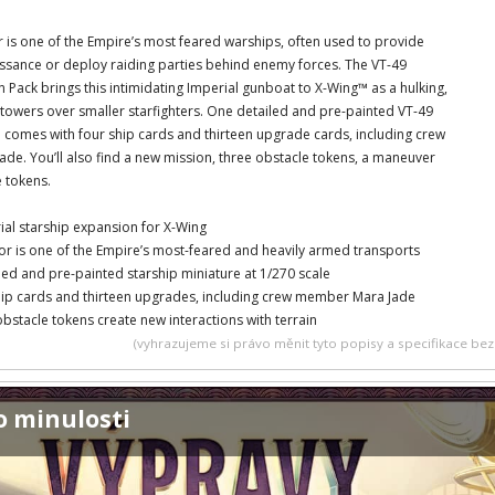
 is one of the Empire’s most feared warships, often used to provide
ssance or deploy raiding parties behind enemy forces. The VT-49
Pack brings this intimidating Imperial gunboat to X-Wing™ as a hulking,
 towers over smaller starfighters. One detailed and pre-painted VT-49
 comes with four ship cards and thirteen upgrade cards, including crew
de. You’ll also find a new mission, three obstacle tokens, a maneuver
e tokens.
ial starship expansion for X-Wing
or is one of the Empire’s most-feared and heavily armed transports
led and pre-painted starship miniature at 1/270 scale
hip cards and thirteen upgrades, including crew member Mara Jade
bstacle tokens create new interactions with terrain
(vyhrazujeme si právo měnit tyto popisy a specifikace b
o minulosti