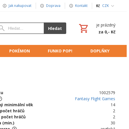
Jak nakupovat
Doprava
Kontakt
CZK
je prázdný
Hledat
za 0,- Kč
POKÉMON
FUNKO POP!
DOPLŇKY
tu
1002579
Fantasy Flight Games
ý minimální věk
14
 počet hráčů
2
 počet hráčů
2
 (min.)
30
verze
anglická