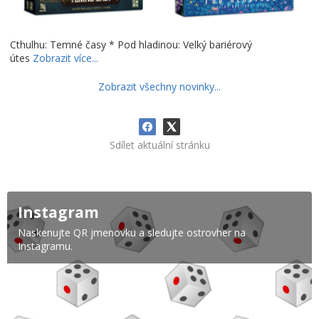
Cthulhu: Temné časy * Pod hladinou: Velký bariérový
útes
Zobrazit více...
Zobrazit všechny novinky...
Sdílet aktuální stránku
Instagram
Naskenujte QR jmenovku a sledujte ostrovher na
Instagramu.