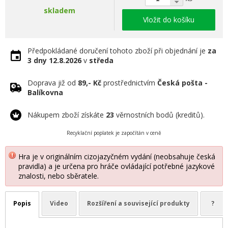
skladem
Vložit do košíku
Předpokládané doručení tohoto zboží při objednání je
za
3 dny
12.8.2026
v
středa
Doprava již od
89,- Kč
prostřednictvím
Česká pošta -
Balíkovna
Nákupem zboží získáte
23
věrnostních bodů (kreditů).
Recyklační poplatek je započítán v ceně
Hra je v originálním cizojazyčném vydání (neobsahuje česká
pravidla) a je určena pro hráče ovládající potřebné jazykové
znalosti, nebo sběratele.
Popis
Video
Rozšíření a související produkty
?