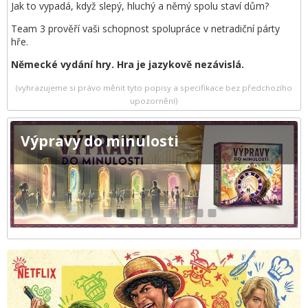
Jak to vypadá, když slepý, hluchý a němý spolu staví dům?
Team 3 prověří vaši schopnost spolupráce v netradiční párty
hře.
Německé vydání hry. Hra je jazykově nezávislá.
(vyhrazujeme si právo měnit tyto popisy a specifikace bez předchozího
upozornění)
Výpravy do minulosti
1
2
3
4
5
6
7
8
9
10
11
12