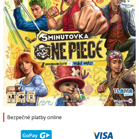
1
2
3
4
Bezpečné platby online