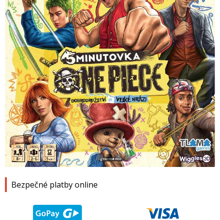
1
2
3
4
Bezpečné platby online