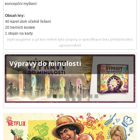
koncepční myšlení
Obsah hry:
40 karet úloh včetně řešení
20 herních kostek
1 stojan na karty
(vyhrazujeme si právo měnit tyto popisy a specifikace bez předchozího
upozornění)
Výpravy do minulosti
1
2
3
4
5
6
7
8
9
10
11
12