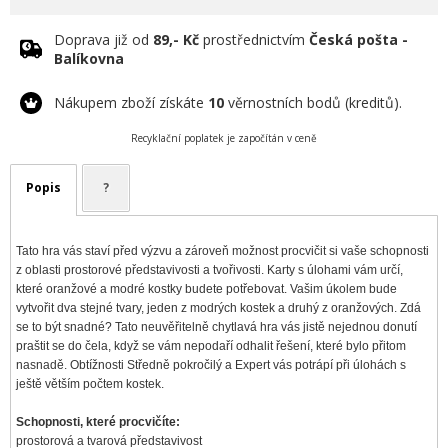
Doprava již od
89,- Kč
prostřednictvím
Česká pošta -
Balíkovna
Nákupem zboží získáte
10
věrnostních bodů (kreditů).
Recyklační poplatek je započítán v ceně
Popis
?
Tato hra vás staví před výzvu a zároveň možnost procvičit si vaše schopnosti
z oblasti prostorové představivosti a tvořivosti. Karty s úlohami vám určí,
které oranžové a modré kostky budete potřebovat. Vašim úkolem bude
vytvořit dva stejné tvary, jeden z modrých kostek a druhý z oranžových. Zdá
se to být snadné? Tato neuvěřitelně chytlavá hra vás jistě nejednou donutí
praštit se do čela, když se vám nepodaří odhalit řešení, které bylo přitom
nasnadě. Obtížnosti Středně pokročilý a Expert vás potrápí při úlohách s
ještě větším počtem kostek.
Schopnosti, které procvičíte:
prostorová a tvarová představivost