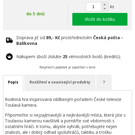
ks
do 5 dnů
Vložit do košíku
Doprava již od
89,- Kč
prostřednictvím
Česká pošta -
Balíkovna
Nákupem zboží získáte
25
věrnostních bodů (kreditů).
Recyklační poplatek je započítán v ceně
Popis
Rozšíření a související produkty
?
Rodinná hra inspirovaná oblíbeným pořadem České televize
Toulavá kamera.
Připomeňte si nejzajímavější a nejkrásnější místa, která jste s
Toulavou kamerou navštívili a poměřte své vědomosti s
ostatními hráči. K tomu, abyste vyhráli, potřebujete nejen
znalosti, ale i dobrý odhad spoluhráčů, taktiku a trošku