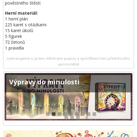
pověstného štěstí.
Herní materiál:
1 herní plán
225 karet s otázkami
15 karet úkolů
5 figurek
72 žetonů
1 pravidla
(vyhrazujeme si právo měnit tyto popisy a specifikace bez předchozího
upozornění)
Výpravy do minulosti
1
2
3
4
5
6
7
8
9
10
11
12