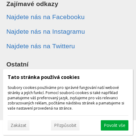
Zajímavé odkazy
Najdete nás na Facebooku
Najdete nás na Instagramu
Najdete nás na Twitteru
Ostatní
Sledování zásilek
Tato stránka používá cookies
Soubory cookies používáme pro správné fungování naší webové
Dárkové poukazy
stránky a jejích funkcí. Pomocí souborů cookies si také například
pamatujeme váš preferovaný jazyk, zvyšujeme pro vás relevanci
zobrazovaných reklam, počítáme návštěvu stránek a pamatujeme si
Obchodní podmínky - archiv
vaše nastavení provedená na stránce.
Zakázat
Přizpůsobit
Povolit vše
© 2026 WEXBO |
www.wexbo.com
|
Přihlásit