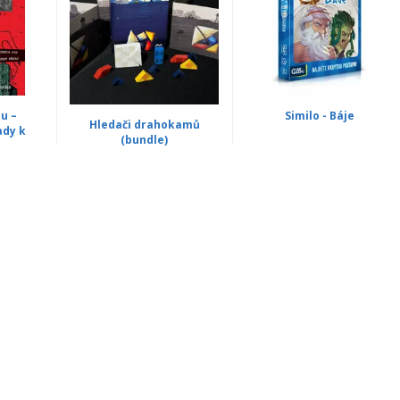
lu –
Similo - Báje
Hledači drahokamů
ady k
(bundle)