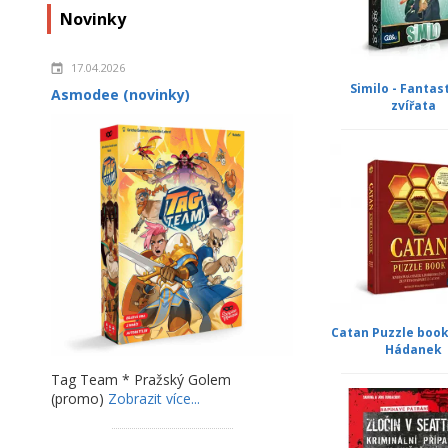
Novinky
17.04.2026
Similo - Fantas
Asmodee (novinky)
zvířata
Catan Puzzle book
Hádanek
Tag Team * Pražský Golem
(promo)
Zobrazit více...