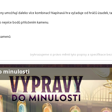
ny umožňují daleko více kombinací! Napínavá hra vyžaduje od hráčů úsudek, tak
co nejvíce bodů přiložením kamenu.
 kamenů
(vyhrazujeme si právo měnit tyto popisy a specifikace b
o minulosti