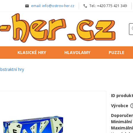
email: info@ostrov-her.cz
Tel.: +420 775 421 349
KLASICKÉ HRY
HLAVOLAMY
PUZZLE
bstraktní hry
ID produk
Výrobce
Doporučen
Minimální
Maximální