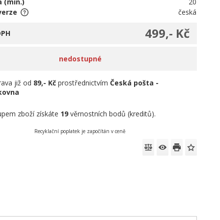
 (min.)
20
verze
česká
499,- Kč
DPH
nedostupné
ava již od
89,- Kč
prostřednictvím
Česká pošta -
íkovna
pem zboží získáte
19
věrnostních bodů (kreditů).
Recyklační poplatek je započítán v ceně