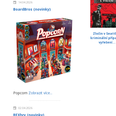
14.04.2026
BoardBros (novinky)
Zločin v Seatt
kriminální příp
vyřešení...
Popcorn
Zobrazit více...
02.04.2026
REXhry (novinky)