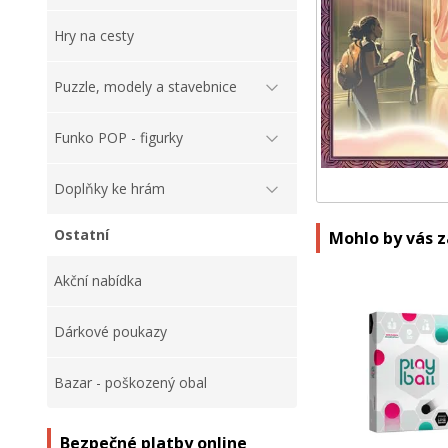
Hry na cesty
Puzzle, modely a stavebnice
Funko POP - figurky
Doplňky ke hrám
Ostatní
Mohlo by vás 
Akční nabídka
Dárkové poukazy
Bazar - poškozený obal
Bezpečné platby online