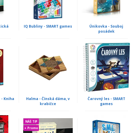
tická
IQ Bubliny - SMART games
Únikovka - Souboj
posádek
 - Kniha
Halma - Čínská dáma, v
Čarovný les - SMART
krabičce
games
NÁŠ TIP
+ Promo