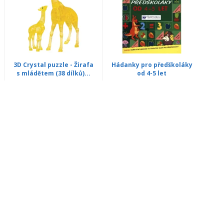
3D Crystal puzzle - Žirafa
Hádanky pro předškoláky
s mládětem (38 dílků)...
od 4-5 let