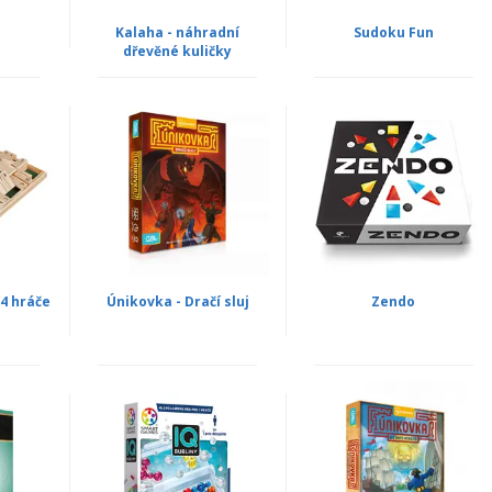
Kalaha - náhradní
Sudoku Fun
dřevěné kuličky
 4 hráče
Únikovka - Dračí sluj
Zendo