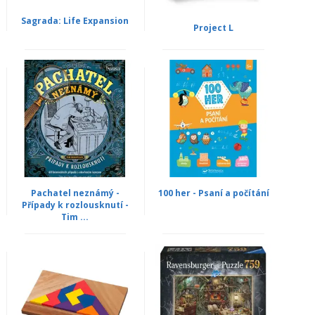
Sagrada: Life Expansion
Project L
Pachatel neznámý -
100 her - Psaní a počítání
Případy k rozlousknutí -
Tim ...