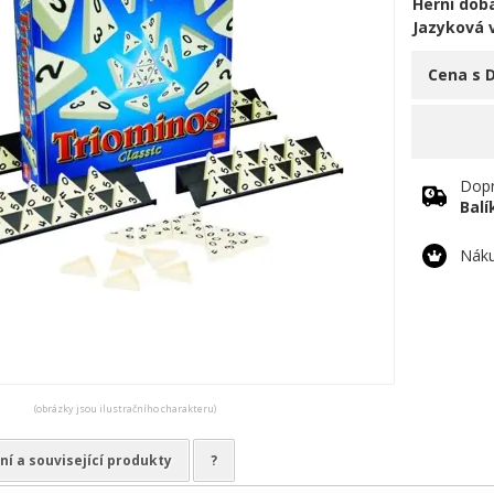
Herní doba
Jazyková 
Cena s 
Dopr
Bal
Náku
(obrázky jsou ilustračního charakteru)
ní a související produkty
?