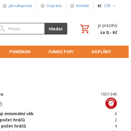
Jak nakupovat
Doprava
Kontakt
CZK
je prázdný
Hledat
za 0,- Kč
POKÉMON
FUNKO POP!
DOPLŇKY
tu
1001340
ý minimální věk
6
 počet hráčů
2
 počet hráčů
4