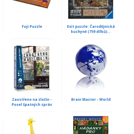
Fuji Puzzle
Exit puzzle: Čarodějnická
kuchyně (759 dílků)...
Zaostřeno na zločin -
Brain Master - World
Posel špatných zpráv