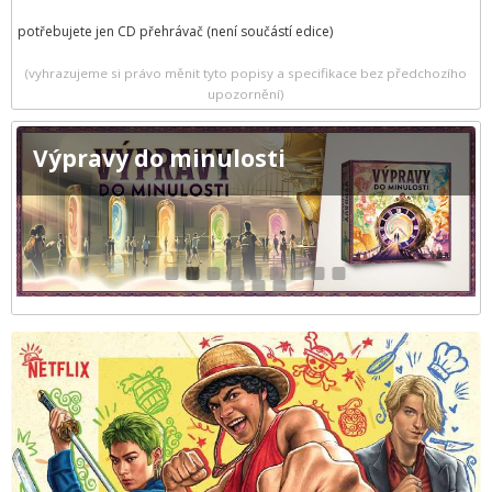
potřebujete jen CD přehrávač (není součástí edice)
(vyhrazujeme si právo měnit tyto popisy a specifikace bez předchozího
upozornění)
Výpravy do minulosti
1
2
3
4
5
6
7
8
9
10
11
12