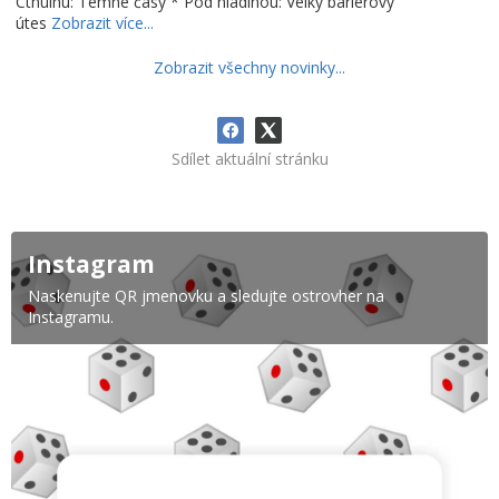
Cthulhu: Temné časy * Pod hladinou: Velký bariérový
útes
Zobrazit více...
Zobrazit všechny novinky...
Sdílet aktuální stránku
Instagram
Naskenujte QR jmenovku a sledujte ostrovher na
Instagramu.