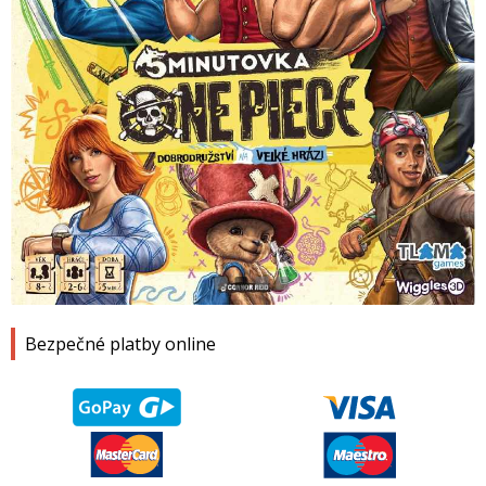
1
2
3
4
Bezpečné platby online