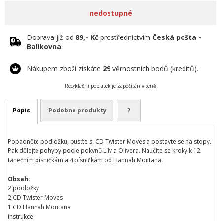
nedostupné
Doprava již od
89,- Kč
prostřednictvím
Česká pošta -
Balíkovna
Nákupem zboží získáte
29
věrnostních bodů (kreditů).
Recyklační poplatek je započítán v ceně
Popis
Podobné produkty
?
Popadněte podložku, pusťte si CD Twister Moves a postavte se na stopy.
Pak dělejte pohyby podle pokynů Lily a Olivera. Naučíte se kroky k 12
tanečním písničkám a 4 písničkám od Hannah Montana.
Obsah:
2 podložky
2 CD Twister Moves
1 CD Hannah Montana
instrukce