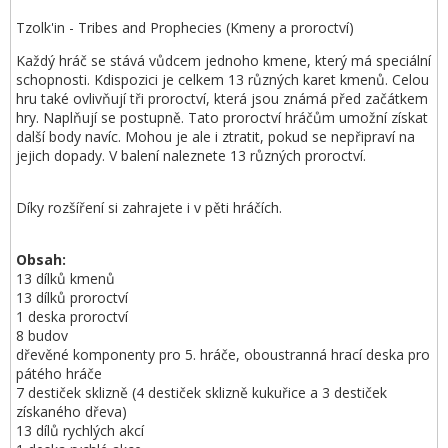
Tzolk'in - Tribes and Prophecies (Kmeny a proroctví)
Každý hráč se stává vůdcem jednoho kmene, který má speciální
schopnosti. Kdispozici je celkem 13 různých karet kmenů. Celou
hru také ovlivňují tři proroctví, která jsou známá před začátkem
hry. Naplňují se postupně. Tato proroctví hráčům umožní získat
další body navíc. Mohou je ale i ztratit, pokud se nepřipraví na
jejich dopady. V balení naleznete 13 různých proroctví.
Díky rozšíření si zahrajete i v pěti hráčích.
Obsah:
13 dílků kmenů
13 dílků proroctví
1 deska proroctví
8 budov
dřevěné komponenty pro 5. hráče, oboustranná hrací deska pro
pátého hráče
7 destiček sklizně (4 destiček sklizně kukuřice a 3 destiček
získaného dřeva)
13 dílů rychlých akcí