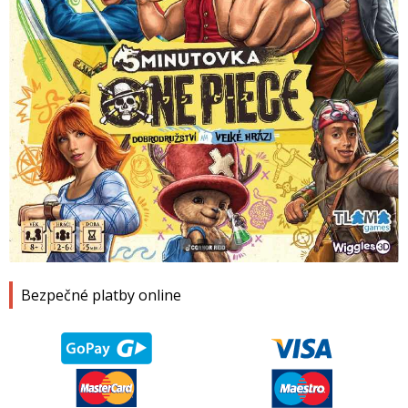
1
2
3
4
Bezpečné platby online