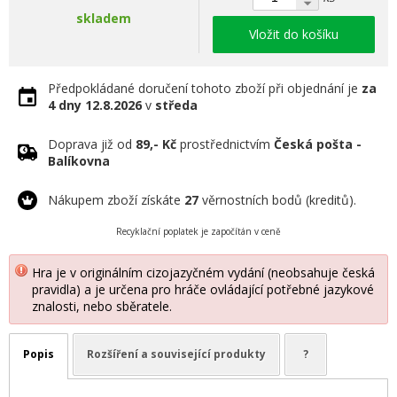
skladem
Vložit do košíku
Předpokládané doručení tohoto zboží při objednání je
za
4 dny
12.8.2026
v
středa
Doprava již od
89,- Kč
prostřednictvím
Česká pošta -
Balíkovna
Nákupem zboží získáte
27
věrnostních bodů (kreditů).
Recyklační poplatek je započítán v ceně
Hra je v originálním cizojazyčném vydání (neobsahuje česká
pravidla) a je určena pro hráče ovládající potřebné jazykové
znalosti, nebo sběratele.
Popis
Rozšíření a související produkty
?