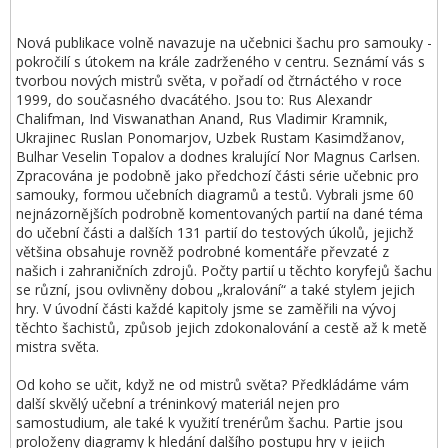
Nová publikace volně navazuje na učebnici šachu pro samouky -
pokročilí s útokem na krále zadrženého v centru. Seznámí vás s
tvorbou nových mistrů světa, v pořadí od čtrnáctého v roce
1999, do současného dvacátého. Jsou to: Rus Alexandr
Chalifman, Ind Viswanathan Anand, Rus Vladimir Kramnik,
Ukrajinec Ruslan Ponomarjov, Uzbek Rustam Kasimdžanov,
Bulhar Veselin Topalov a dodnes kralující Nor Magnus Carlsen.
Zpracována je podobně jako předchozí části série učebnic pro
samouky, formou učebních diagramů a testů. Vybrali jsme 60
nejnázornějších podrobně komentovaných partií na dané téma
do učební části a dalších 131 partií do testových úkolů, jejichž
většina obsahuje rovněž podrobné komentáře převzaté z
našich i zahraničních zdrojů. Počty partií u těchto koryfejů šachu
se různí, jsou ovlivněny dobou „kralování“ a také stylem jejich
hry. V úvodní části každé kapitoly jsme se zaměřili na vývoj
těchto šachistů, způsob jejich zdokonalování a cestě až k metě
mistra světa.
Od koho se učit, když ne od mistrů světa? Předkládáme vám
další skvělý učební a tréninkový materiál nejen pro
samostudium, ale také k využití trenérům šachu. Partie jsou
proloženy diagramy k hledání dalšího postupu hry v jejich