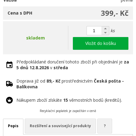
399,- Kč
Cena s DPH
ks
skladem
Vložit do košíku
Předpokládané doručení tohoto zboží při objednání je
za
5 dnů
12.8.2026
v
středa
Doprava již od
89,- Kč
prostřednictvím
Česká pošta -
Balíkovna
Nákupem zboží získáte
15
věrnostních bodů (kreditů).
Recyklační poplatek je započítán v ceně
Popis
Rozšíření a související produkty
?