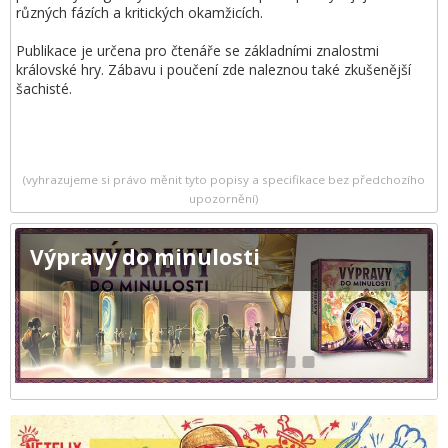
různých fázích a kritických okamžicích.
Publikace je určena pro čtenáře se základními znalostmi
královské hry. Zábavu i poučení zde naleznou také zkušenější
šachisté.
(vyhrazujeme si právo měnit tyto popisy a specifikace bez předchozího
upozornění)
Výpravy do minulosti
1
2
3
4
5
6
7
8
9
10
11
12