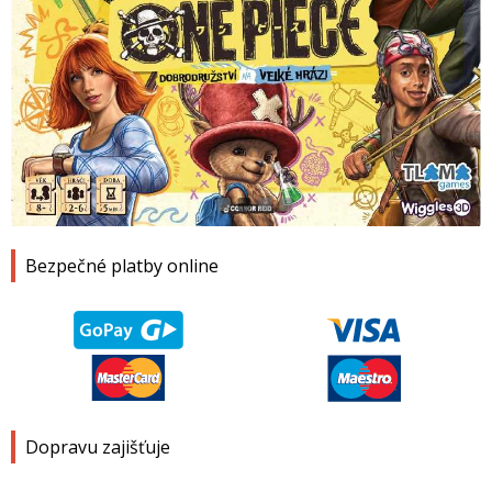
1
2
3
4
Bezpečné platby online
Dopravu zajišťuje