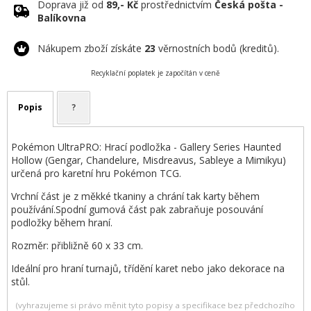
Doprava již od
89,- Kč
prostřednictvím
Česká pošta -
Balíkovna
Nákupem zboží získáte
23
věrnostních bodů (kreditů).
Recyklační poplatek je započítán v ceně
Popis
?
Pokémon UltraPRO: Hrací podložka - Gallery Series Haunted
Hollow (Gengar, Chandelure, Misdreavus, Sableye a Mimikyu)
určená pro karetní hru Pokémon TCG.
Vrchní část je z měkké tkaniny a chrání tak karty během
používání.Spodní gumová část pak zabraňuje posouvání
podložky během hraní.
Rozměr: přibližně 60 x 33 cm.
Ideální pro hraní turnajů, třídění karet nebo jako dekorace na
stůl.
(vyhrazujeme si právo měnit tyto popisy a specifikace bez předchozího