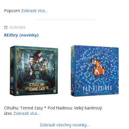
Popcorn
Zobrazit více...
02.04.2026
REXhry (novinky)
Cthulhu: Temné časy * Pod hladinou: Velký bariérový
útes
Zobrazit více...
Zobrazit všechny novinky...