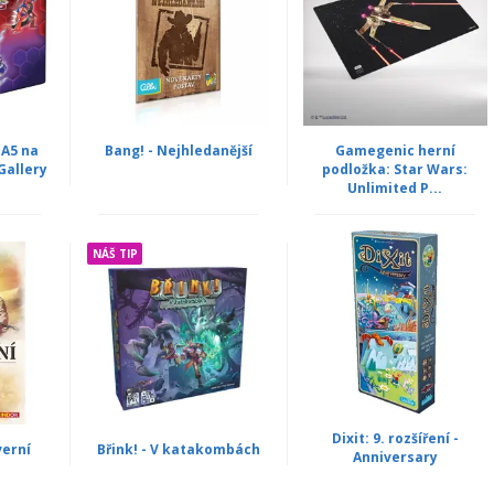
A5 na
Bang! - Nejhledanější
Gamegenic herní
Gallery
podložka: Star Wars:
Unlimited P...
NÁŠ TIP
Dixit: 9. rozšíření -
verní
Břink! - V katakombách
Anniversary