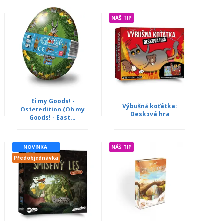
NÁŠ TIP
Ei my Goods! -
Výbušná koťátka:
Osteredition (Oh my
Desková hra
Goods! - East...
NOVINKA
NÁŠ TIP
Předobjednávka