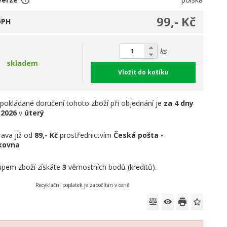
99,- Kč
DPH
ks
skladem
Vložit do košíku
pokládané doručení tohoto zboží při objednání je
za 4 dny
.2026
v
úterý
ava již od
89,- Kč
prostřednictvím
Česká pošta -
íkovna
pem zboží získáte
3
věrnostních bodů (kreditů).
Recyklační poplatek je započítán v ceně