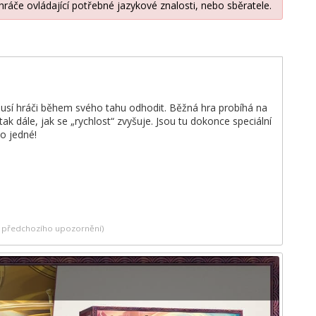
hráče ovládající potřebné jazykové znalosti, nebo sběratele.
 musí hráči během svého tahu odhodit. Běžná hra probíhá na
 tak dále, jak se „rychlost“ zvyšuje. Jsou tu dokonce speciální
to jedné!
ez předchozího upozornění)