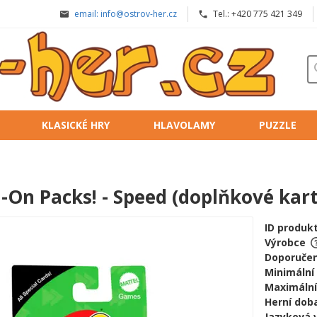
email: info@ostrov-her.cz
Tel.: +420 775 421 349
KLASICKÉ HRY
HLAVOLAMY
PUZZLE
-On Packs! - Speed (doplňkové kart
ID produk
Výrobce
Doporučen
Minimální
Maximální
Herní doba
Jazyková 