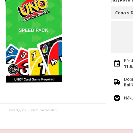
Cena s 
Před
11.8
Dopr
Bal
Náku
(obrázky jsou ilustračního charakteru)