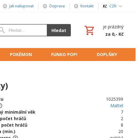
Jak nakupovat
Doprava
Kontakt
CZK
je prázdný
Hledat
za 0,- Kč
POKÉMON
FUNKO POP!
DOPLŇKY
y)
tu
1025399
Mattel
ý minimální věk
7
 počet hráčů
2
 počet hráčů
8
 (min.)
20
verze
polská