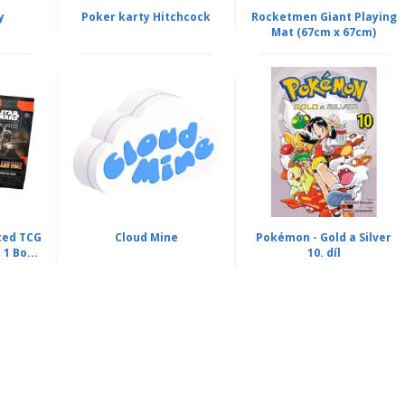
y
Poker karty Hitchcock
Rocketmen Giant Playing
Mat (67cm x 67cm)
ted TCG
Cloud Mine
Pokémon - Gold a Silver
 1 Bo...
10. díl