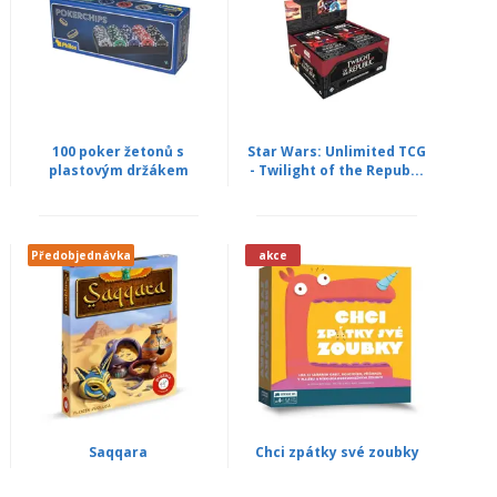
100 poker žetonů s
Star Wars: Unlimited TCG
plastovým držákem
- Twilight of the Repub...
Předobjednávka
akce
Saqqara
Chci zpátky své zoubky