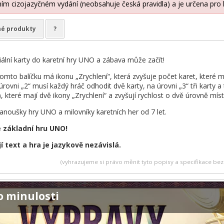
lním cizojazyčném vydání (neobsahuje česká pravidla) a je určena pro 
é produkty
?
iální karty do karetní hry UNO a zábava může začít!
tomto balíčku má ikonu „Zrychlení“, která zvyšuje počet karet, které
 úrovni „2“ musí každý hráč odhodit dvě karty, na úrovni „3“ tři karty a
), které mají dvě ikony „Zrychlení“ a zvyšují rychlost o dvě úrovně mís
fanoušky hry UNO a milovníky karetních her od 7 let.
e základní hru UNO!
 text a hra je jazykově nezávislá.
(vyhrazujeme si právo měnit tyto popisy a specifikace b
o minulosti