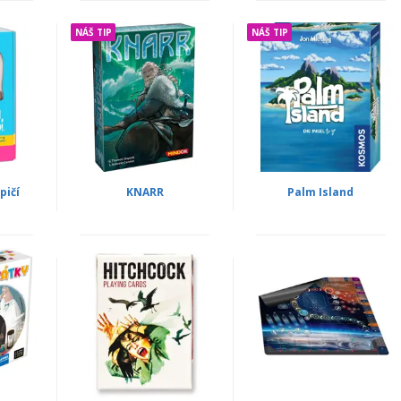
NÁŠ TIP
NÁŠ TIP
pičí
KNARR
Palm Island