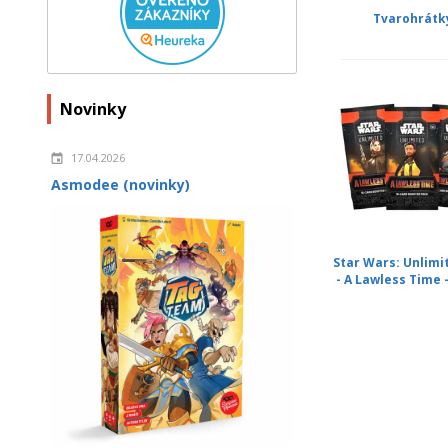
Tvarohrátk
Novinky
17.04.2026
Asmodee (novinky)
Star Wars: Unlimi
- A Lawless Time -