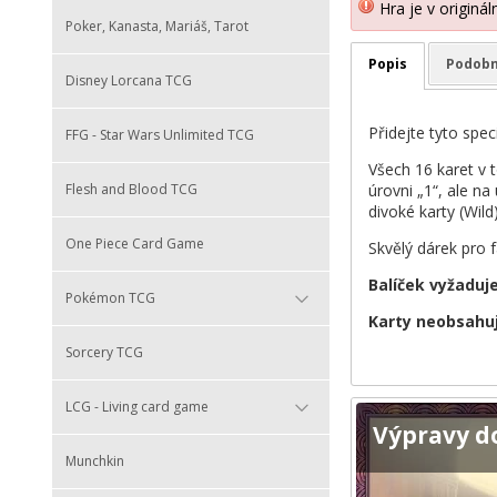
Hra je v originá
Poker, Kanasta, Mariáš, Tarot
Popis
Podobn
Disney Lorcana TCG
Přidejte tyto spec
FFG - Star Wars Unlimited TCG
Všech 16 karet v 
Flesh and Blood TCG
úrovni „1“, ale na
divoké karty (Wild
One Piece Card Game
Skvělý dárek pro 
Balíček vyžaduj
Pokémon TCG
Karty neobsahují
Sorcery TCG
LCG - Living card game
Výpravy d
Munchkin