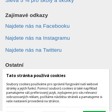
Sleva 5 % pro školy a školky
Zajímavé odkazy
Najdete nás na Facebooku
Najdete nás na Instagramu
Najdete nás na Twitteru
Ostatní
Sledování zásilek
Tato stránka používá cookies
Soubory cookies používáme pro správné fungování naší webové
Dárkové poukazy
stránky a jejích funkcí. Pomocí souborů cookies si také například
pamatujeme váš preferovaný jazyk, zvyšujeme pro vás relevanci
zobrazovaných reklam, počítáme návštěvu stránek a pamatujeme si
Obchodní podmínky - archiv
vaše nastavení provedená na stránce.