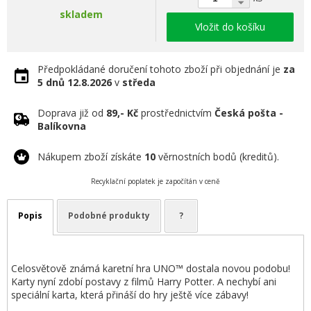
skladem
Vložit do košíku
Předpokládané doručení tohoto zboží při objednání je
za
5 dnů
12.8.2026
v
středa
Doprava již od
89,- Kč
prostřednictvím
Česká pošta -
Balíkovna
Nákupem zboží získáte
10
věrnostních bodů (kreditů).
Recyklační poplatek je započítán v ceně
Popis
Podobné produkty
?
Celosvětově známá karetní hra UNO™ dostala novou podobu!
Karty nyní zdobí postavy z filmů Harry Potter. A nechybí ani
speciální karta, která přináší do hry ještě více zábavy!