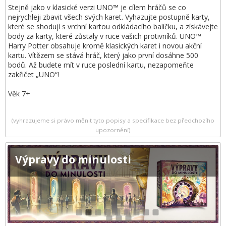
Stejně jako v klasické verzi UNO™ je cílem hráčů se co
nejrychleji zbavit všech svých karet. Vyhazujte postupně karty,
které se shodují s vrchní kartou odkládacího balíčku, a získávejte
body za karty, které zůstaly v ruce vašich protivníků. UNO™
Harry Potter obsahuje kromě klasických karet i novou akční
kartu. Vítězem se stává hráč, který jako první dosáhne 500
bodů. Až budete mít v ruce poslední kartu, nezapomeňte
zakřičet „UNO“!
Věk 7+
(vyhrazujeme si právo měnit tyto popisy a specifikace bez předchozího
upozornění)
Výpravy do minulosti
1
2
3
4
5
6
7
8
9
10
11
12