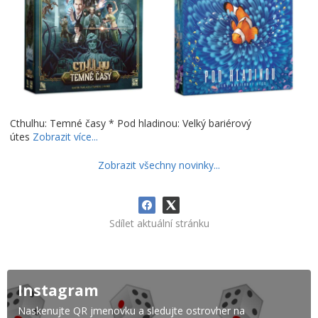
Cthulhu: Temné časy * Pod hladinou: Velký bariérový
útes
Zobrazit více...
Zobrazit všechny novinky...
Sdílet aktuální stránku
Instagram
Naskenujte QR jmenovku a sledujte ostrovher na