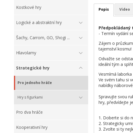
Kostkové hry
Popis
Video
Logické a abstraktní hry
Předpokládaný t
- Termín vydání s
Šachy, Carrom, GO, Shogi ...
Zájem o průzkum v
tajemství kosmu!
Hlavolamy
Odvažte se odstar
ideální tým a splň
Strategické hry
Vesmírná laborka 
Ve svém tahu si v
Pro jednoho hráče
nabídky náborové
Spravujte svou ruk
Hry s figurkami
hry, předvídejte j
Pro dva hráče
1. Doberte si do 
2. Strategicky umi
Kooperativní hry
3. Zvolte si ty ne