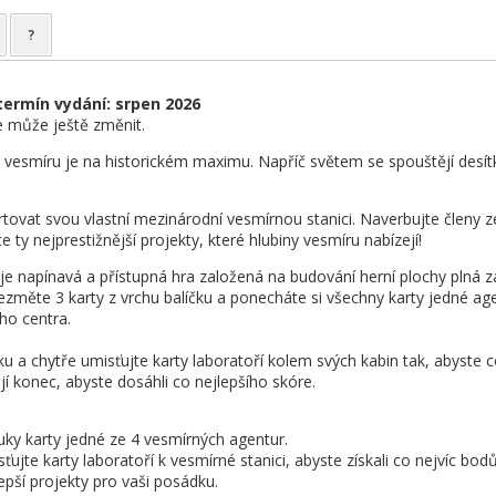
?
ermín vydání: srpen 2026
e může ještě změnit.
esmíru je na historickém maximu. Napříč světem se spouštějí desítky
tovat svou vlastní mezinárodní vesmírnou stanici. Naverbujte členy z
te ty nejprestižnější projekty, které hlubiny vesmíru nabízejí!
je napínavá a přístupná hra založená na budování herní plochy plná z
ezměte 3 karty z vrchu balíčku a ponecháte si všechny karty jedné ag
ho centra.
u a chytře umisťujte karty laboratoří kolem svých kabin tak, abyste co 
ejí konec, abyste dosáhli co nejlepšího skóre.
ruky karty jedné ze 4 vesmírných agentur.
sťujte karty laboratoří k vesmírné stanici, abyste získali co nejvíc bodů
jlepší projekty pro vaši posádku.