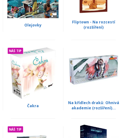
Fliptown - Na rozcestí
Olejovky
(rozšíření)
NÁŠ TIP
Na křídlech draků: Ohnivá
Čakra
akademie (rozšíření)...
NÁŠ TIP