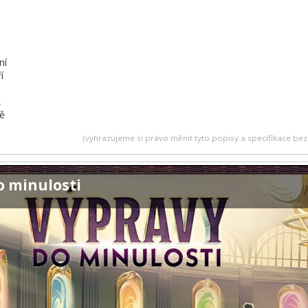
ní
í
k
ně
(vyhrazujeme si právo měnit tyto popisy a specifikace b
o minulosti