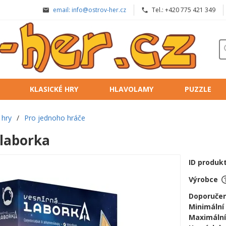
email: info@ostrov-her.cz
Tel.: +420 775 421 349
KLASICKÉ HRY
HLAVOLAMY
PUZZLE
 hry
/
Pro jednoho hráče
laborka
ID produk
Výrobce
Doporučen
Minimální
Maximální