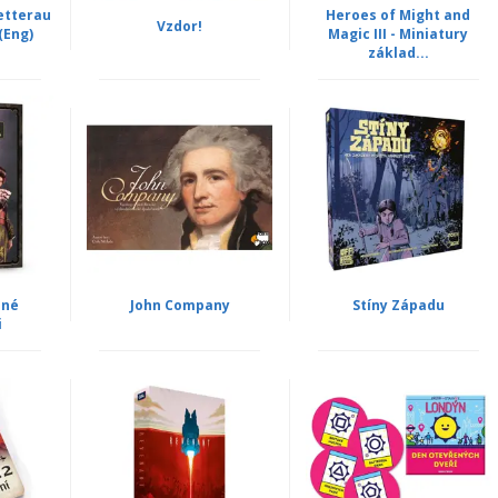
etterau
Heroes of Might and
Vzdor!
(Eng)
Magic III - Miniatury
základ...
lné
John Company
Stíny Západu
i