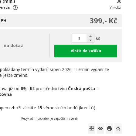
 (min.)
30
verze
česká
399,- Kč
DPH
ks
na dotaz
Vložit do košíku
pokládaný termín vydání: srpen 2026 - Termín vydání se
 ještě změnit.
ava již od
89,- Kč
prostřednictvím
Česká pošta -
íkovna
pem zboží získáte
15
věrnostních bodů (kreditů).
Recyklační poplatek je započítán v ceně