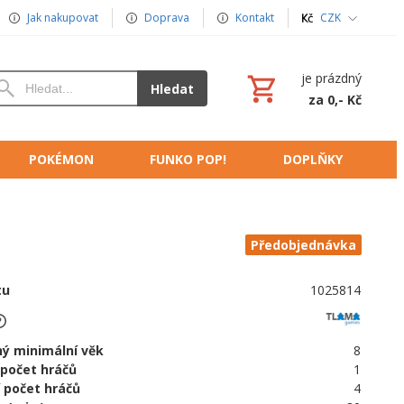
Jak nakupovat
Doprava
Kontakt
CZK
je prázdný
Hledat
za 0,- Kč
POKÉMON
FUNKO POP!
DOPLŇKY
Předobjednávka
tu
1025814
ý minimální věk
8
 počet hráčů
1
 počet hráčů
4