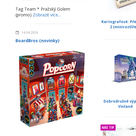
Tag Team * Pražský Golem
(promo)
Zobrazit více...
Kartografové: Př
2 (minirozšíře
14.04.2026
BoardBros (novinky)
Dobrodružné výp
Vinland
NÁŠ TIP