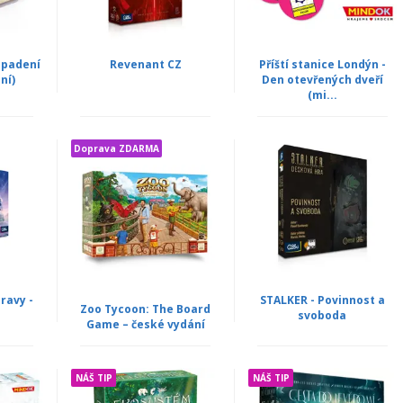
epadení
Revenant CZ
Příští stanice Londýn -
ní)
Den otevřených dveří
(mi...
Doprava ZDARMA
ravy -
STALKER - Povinnost a
Zoo Tycoon: The Board
svoboda
Game – české vydání
NÁŠ TIP
NÁŠ TIP