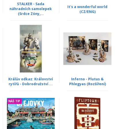
STALKER - Sada
It's a wonderful world
náhradních samolepek
(CZ/ENG)
(Srdce Zóny,...
Králův odkaz: Království
Inferno - Plutus &
rytířů - Dobrodružství ...
Phlegyas (Rozšíření)
NÁŠ TIP