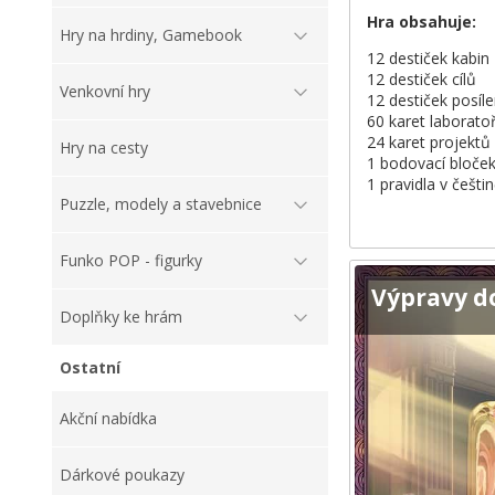
Hra obsahuje:
Hry na hrdiny, Gamebook
12 destiček kabin
12 destiček cílů
Venkovní hry
12 destiček posíle
60 karet laboratoř
24 karet projektů
Hry na cesty
1 bodovací bloče
1 pravidla v češti
Puzzle, modely a stavebnice
Funko POP - figurky
Výpravy d
Doplňky ke hrám
Ostatní
Akční nabídka
Dárkové poukazy