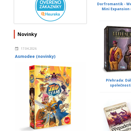
Dorfromantik - W
Mini Expansion 
Novinky
17.04.2026
Asmodee (novinky)
Přehrada: Dá
společnost