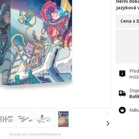
Herní doba
Jazyková 
Cena s 
Před
může
Dopr
Bal
Náku
(obrázky jsou ilustračního charakteru)