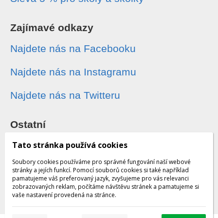
Zajímavé odkazy
Najdete nás na Facebooku
Najdete nás na Instagramu
Najdete nás na Twitteru
Ostatní
Sledování zásilek
Tato stránka používá cookies
Soubory cookies používáme pro správné fungování naší webové
Dárkové poukazy
stránky a jejích funkcí. Pomocí souborů cookies si také například
pamatujeme váš preferovaný jazyk, zvyšujeme pro vás relevanci
zobrazovaných reklam, počítáme návštěvu stránek a pamatujeme si
Obchodní podmínky - archiv
vaše nastavení provedená na stránce.