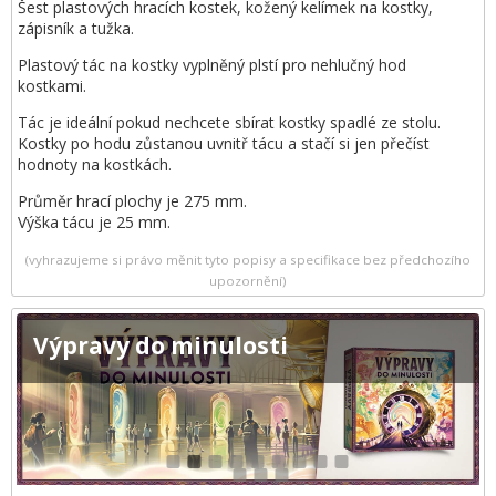
Šest plastových hracích kostek, kožený kelímek na kostky,
zápisník a tužka.
Plastový tác na kostky vyplněný plstí pro nehlučný hod
kostkami.
Tác je ideální pokud nechcete sbírat kostky spadlé ze stolu.
Kostky po hodu zůstanou uvnitř tácu a stačí si jen přečíst
hodnoty na kostkách.
Průměr hrací plochy je 275 mm.
Výška tácu je 25 mm.
(vyhrazujeme si právo měnit tyto popisy a specifikace bez předchozího
upozornění)
Výpravy do minulosti
1
2
3
4
5
6
7
8
9
10
11
12