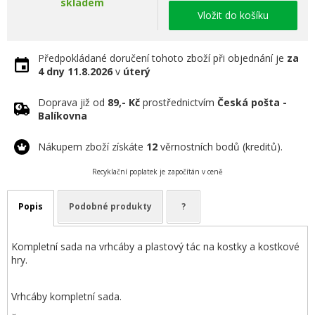
skladem
Vložit do košíku
Předpokládané doručení tohoto zboží při objednání je
za
4 dny
11.8.2026
v
úterý
Doprava již od
89,- Kč
prostřednictvím
Česká pošta -
Balíkovna
Nákupem zboží získáte
12
věrnostních bodů (kreditů).
Recyklační poplatek je započítán v ceně
Popis
Podobné produkty
?
Kompletní sada na vrhcáby a plastový tác na kostky a kostkové
hry.
Vrhcáby kompletní sada.