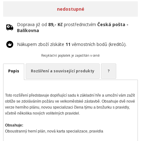
nedostupné
Doprava již od
89,- Kč
prostřednictvím
Česká pošta -
Balíkovna
Nákupem zboží získáte
11
věrnostních bodů (kreditů).
Recyklační poplatek je započítán v ceně
Popis
Rozšíření a související produkty
?
Toto rozšíření představuje doplňující sadu k základní hře a umožní vám zažít
obtíže se zdoláváním požáru ve velkoměstské zástavbě. Obsahuje dvě nové
verze herního plánu, novou specializaci člena týmu a brožurku s pravidly,
včetně několika nových volitelných pravidel.
Obsahuje:
Oboustranný herní plán, nová karta specializace, pravidla