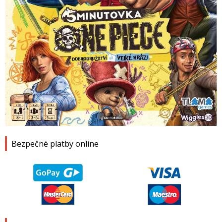
1
2
3
4
Bezpečné platby online