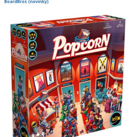
BoardBros (novinky)