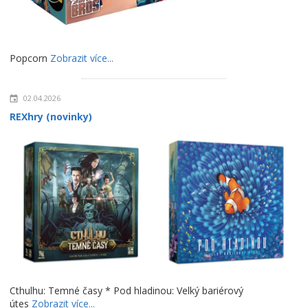
Popcorn
Zobrazit více...
02.04.2026
REXhry (novinky)
Cthulhu: Temné časy * Pod hladinou: Velký bariérový
útes
Zobrazit více...