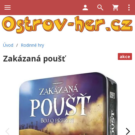
Úvod
/
Rodinné hry
Zakázaná poušť
akce