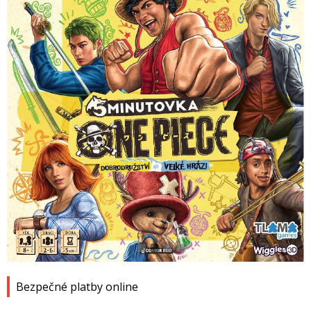
1
2
3
4
Bezpečné platby online