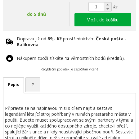
ks
do 5 dnů
Vložit do košíku
Doprava již od
89,- Kč
prostřednictvím
Česká pošta -
Balíkovna
Nákupem zboží získáte
13
věrnostních bodů (kreditů).
Recyklační poplatek je započítán v ceně
Popis
?
Připravte se na napínavou misi s cílem najít a sestavit
legendární létající stroj pohřbený v ruinách prastarého města v
poušti. Budete muset spolupracovat se svými partnery v týmu a
co nejlépe využít každého dostupného zdroje, chcete-li přežít
spalující žár slunce a nikdy neustávající písečnou bouři. Sestavte
stroj a unikněte dříve, než se proměníte v trvalé artefakty