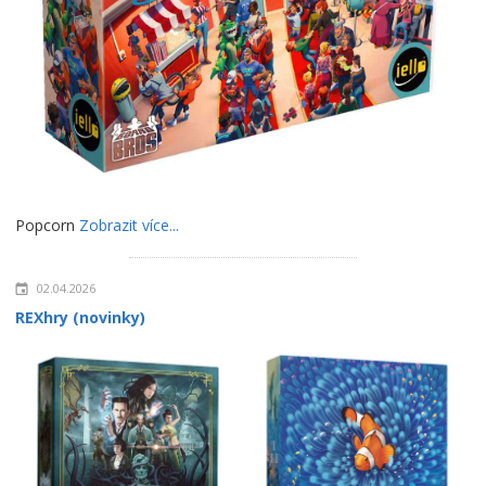
Popcorn
Zobrazit více...
02.04.2026
REXhry (novinky)