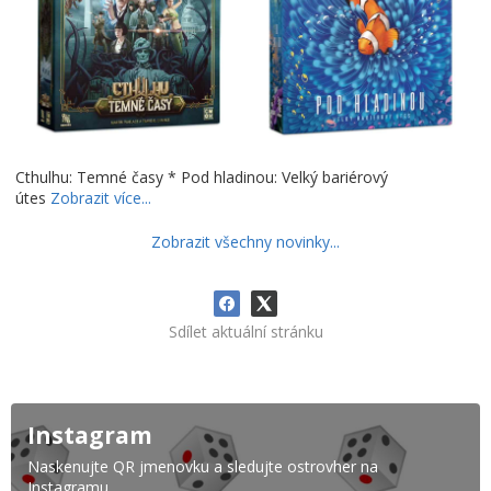
Cthulhu: Temné časy * Pod hladinou: Velký bariérový
útes
Zobrazit více...
Zobrazit všechny novinky...
Sdílet aktuální stránku
Instagram
Naskenujte QR jmenovku a sledujte ostrovher na
Instagramu.