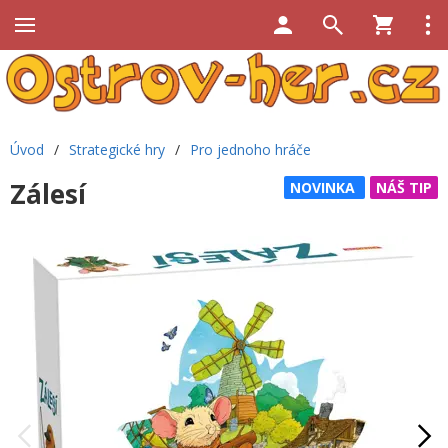
Úvod
/
Strategické hry
/
Pro jednoho hráče
Zálesí
NOVINKA
NÁŠ TIP