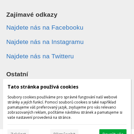
Zajímavé odkazy
Najdete nás na Facebooku
Najdete nás na Instagramu
Najdete nás na Twitteru
Ostatní
Sledování zásilek
Tato stránka používá cookies
Soubory cookies používáme pro správné fungování naší webové
Dárkové poukazy
stránky a jejích funkcí. Pomocí souborů cookies si také například
pamatujeme váš preferovaný jazyk, zvyšujeme pro vás relevanci
zobrazovaných reklam, počítáme návštěvu stránek a pamatujeme si
Obchodní podmínky - archiv
vaše nastavení provedená na stránce.