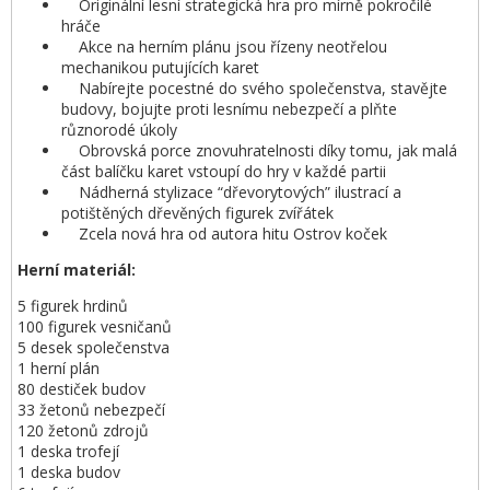
Originální lesní strategická hra pro mírně pokročilé
hráče
Akce na herním plánu jsou řízeny neotřelou
mechanikou putujících karet
Nabírejte pocestné do svého společenstva, stavějte
budovy, bojujte proti lesnímu nebezpečí a plňte
různorodé úkoly
Obrovská porce znovuhratelnosti díky tomu, jak malá
část balíčku karet vstoupí do hry v každé partii
Nádherná stylizace “dřevorytových” ilustrací a
potištěných dřevěných figurek zvířátek
Zcela nová hra od autora hitu Ostrov koček
Herní materiál:
5 figurek hrdinů
100 figurek vesničanů
5 desek společenstva
1 herní plán
80 destiček budov
33 žetonů nebezpečí
120 žetonů zdrojů
1 deska trofejí
1 deska budov