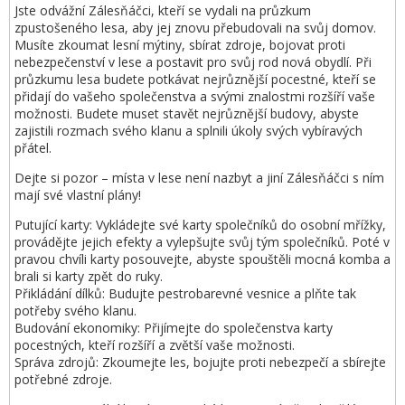
Jste odvážní Zálesňáčci, kteří se vydali na průzkum
zpustošeného lesa, aby jej znovu přebudovali na svůj domov.
Musíte zkoumat lesní mýtiny, sbírat zdroje, bojovat proti
nebezpečenství v lese a postavit pro svůj rod nová obydlí. Při
průzkumu lesa budete potkávat nejrůznější pocestné, kteří se
přidají do vašeho společenstva a svými znalostmi rozšíří vaše
možnosti. Budete muset stavět nejrůznější budovy, abyste
zajistili rozmach svého klanu a splnili úkoly svých vybíravých
přátel.
Dejte si pozor – místa v lese není nazbyt a jiní Zálesňáčci s ním
mají své vlastní plány!
Putující karty: Vykládejte své karty společníků do osobní mřížky,
provádějte jejich efekty a vylepšujte svůj tým společníků. Poté v
pravou chvíli karty posouvejte, abyste spouštěli mocná komba a
brali si karty zpět do ruky.
Přikládání dílků: Budujte pestrobarevné vesnice a plňte tak
potřeby svého klanu.
Budování ekonomiky: Přijímejte do společenstva karty
pocestných, kteří rozšíří a zvětší vaše možnosti.
Správa zdrojů: Zkoumejte les, bojujte proti nebezpečí a sbírejte
potřebné zdroje.