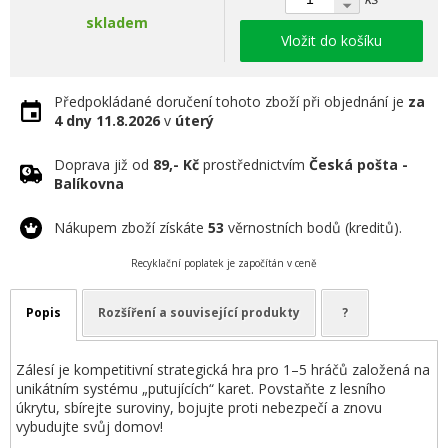
skladem
Vložit do košíku
Předpokládané doručení tohoto zboží při objednání je
za
4 dny
11.8.2026
v
úterý
Doprava již od
89,- Kč
prostřednictvím
Česká pošta -
Balíkovna
Nákupem zboží získáte
53
věrnostních bodů (kreditů).
Recyklační poplatek je započítán v ceně
Popis
Rozšíření a související produkty
?
Zálesí je kompetitivní strategická hra pro 1–5 hráčů založená na
unikátním systému „putujících“ karet. Povstaňte z lesního
úkrytu, sbírejte suroviny, bojujte proti nebezpečí a znovu
vybudujte svůj domov!