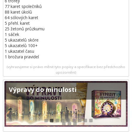
6 trofejí
77 karet společníků
88 karet úkolů
64 sólových karet
5 přehl. karet
25 žetonů průzkumu
1 sáček
5 ukazatelů skóre
5 ukazatelů 100+
1 ukazatel času
1 brožura pravidel
(vyhrazujeme si právo měnit tyto popisy a specifikace bez předchozího
upozornění)
Výpravy do minulosti
1
2
3
4
5
6
7
8
9
10
11
12