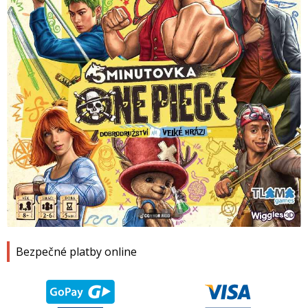
1
2
3
4
Bezpečné platby online