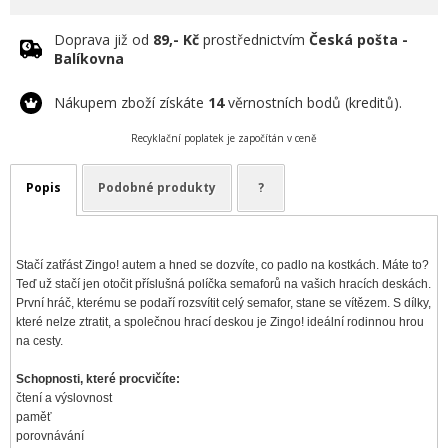
Doprava již od
89,- Kč
prostřednictvím
Česká pošta -
Balíkovna
Nákupem zboží získáte
14
věrnostních bodů (kreditů).
Recyklační poplatek je započítán v ceně
Popis
Podobné produkty
?
Stačí zatřást Zingo! autem a hned se dozvíte, co padlo na kostkách. Máte to?
Teď už stačí jen otočit příslušná políčka semaforů na vašich hracích deskách.
První hráč, kterému se podaří rozsvítit celý semafor, stane se vítězem. S dílky,
které nelze ztratit, a společnou hrací deskou je Zingo! ideální rodinnou hrou
na cesty.
Schopnosti, které procvičíte:
čtení a výslovnost
paměť
porovnávání