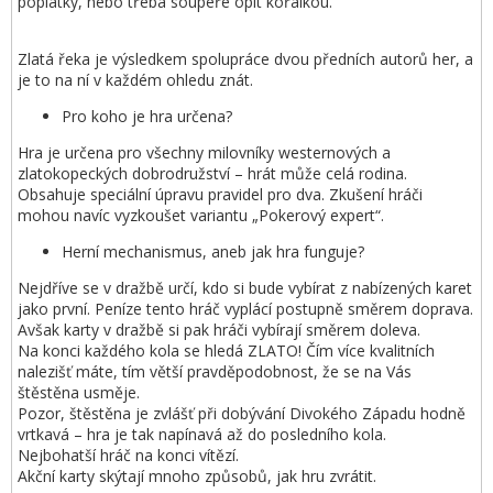
poplatky, nebo třeba soupeře opít kořalkou.
Zlatá řeka je výsledkem spolupráce dvou předních autorů her, a
je to na ní v každém ohledu znát.
Pro koho je hra určena?
Hra je určena pro všechny milovníky westernových a
zlatokopeckých dobrodružství – hrát může celá rodina.
Obsahuje speciální úpravu pravidel pro dva. Zkušení hráči
mohou navíc vyzkoušet variantu „Pokerový expert“.
Herní mechanismus, aneb jak hra funguje?
Nejdříve se v dražbě určí, kdo si bude vybírat z nabízených karet
jako první. Peníze tento hráč vyplácí postupně směrem doprava.
Avšak karty v dražbě si pak hráči vybírají směrem doleva.
Na konci každého kola se hledá ZLATO! Čím více kvalitních
nalezišť máte, tím větší pravděpodobnost, že se na Vás
štěstěna usměje.
Pozor, štěstěna je zvlášť při dobývání Divokého Západu hodně
vrtkavá – hra je tak napínavá až do posledního kola.
Nejbohatší hráč na konci vítězí.
Akční karty skýtají mnoho způsobů, jak hru zvrátit.