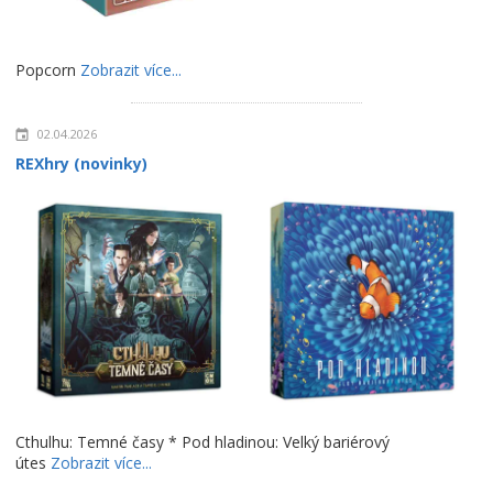
Popcorn
Zobrazit více...
02.04.2026
REXhry (novinky)
Cthulhu: Temné časy * Pod hladinou: Velký bariérový
útes
Zobrazit více...