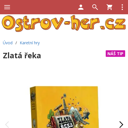
Úvod
/
Karetní hry
Zlatá řeka
NÁŠ TIP