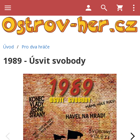
Úvod
/
Pro dva hráče
1989 - Úsvit svobody