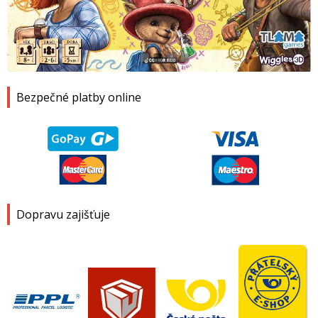
1
2
3
4
Bezpečné platby online
Dopravu zajišťuje