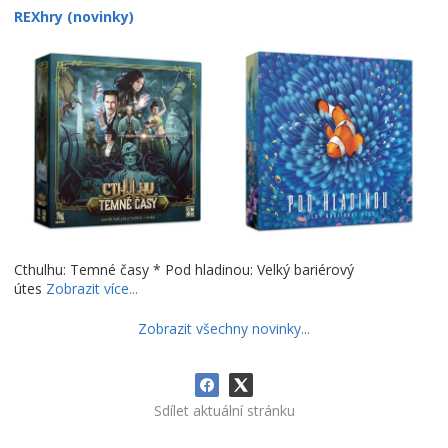
REXhry (novinky)
Cthulhu: Temné časy * Pod hladinou: Velký bariérový
útes
Zobrazit více...
Zobrazit všechny novinky...
Sdílet aktuální stránku